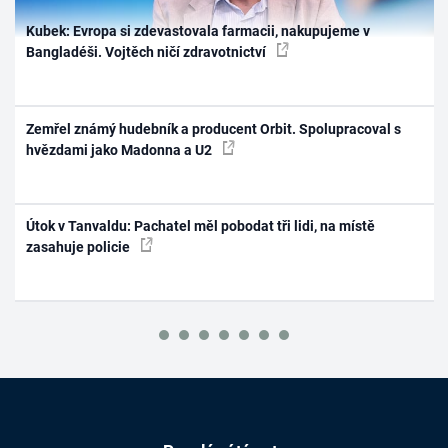
Kubek: Evropa si zdevastovala farmacii, nakupujeme v
Bangladéši. Vojtěch ničí zdravotnictví
Zemřel známý hudebník a producent Orbit. Spolupracoval s
hvězdami jako Madonna a U2
Útok v Tanvaldu: Pachatel měl pobodat tři lidi, na místě
zasahuje policie