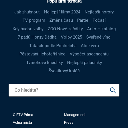
Populární témata
Jak zhubnout
Nejlepší filmy 2024
Nejlepší horory
TV program
Změna času
Partie
Počasí
Kdy budou volby
ZOO Nové začátky
Auto – katalog
7 pádů Honzy Dědka
Volby 2025
Svařené víno
Tatarák podle Pohlreicha
Aloe vera
Pěstování lichořeřišnice
Výpočet ascendentu
Tvarohové knedlíky
Nejlepší palačinky
Švestkový koláč
O FTV Prima
Management
Volná místa
Press