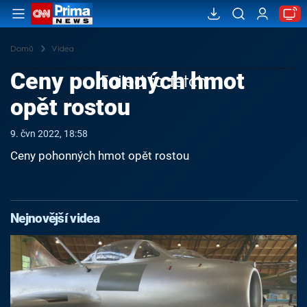
Domů
Videa
Ceny pohonných hmot
Failed to fetch
opět rostou
9. čvn 2022, 18:58
Ceny pohonných hmot opět rostou
Nejnovější videa