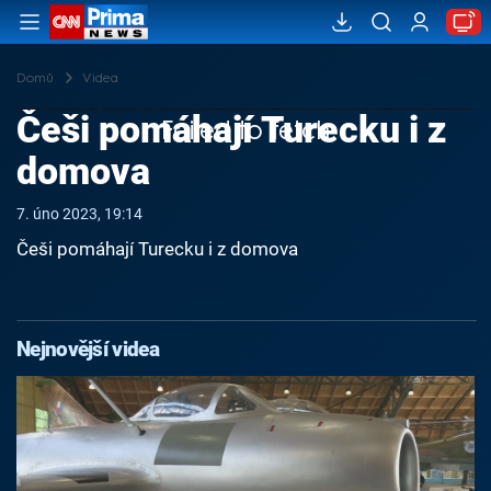
Domů
Videa
Češi pomáhají Turecku i z
Failed to fetch
domova
7. úno 2023, 19:14
Češi pomáhají Turecku i z domova
Nejnovější videa