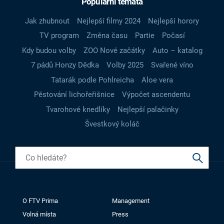
Populární témata
Jak zhubnout
Nejlepší filmy 2024
Nejlepší horory
TV program
Změna času
Partie
Počasí
Kdy budou volby
ZOO Nové začátky
Auto – katalog
7 pádů Honzy Dědka
Volby 2025
Svařené víno
Tatarák podle Pohlreicha
Aloe vera
Pěstování lichořeřišnice
Výpočet ascendentu
Tvarohové knedlíky
Nejlepší palačinky
Švestkový koláč
O FTV Prima
Management
Volná místa
Press