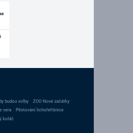
se
é
dy budou volby
ZOO Nové začátky
e vera
Pěstování lichořeřišnice
ý koláč