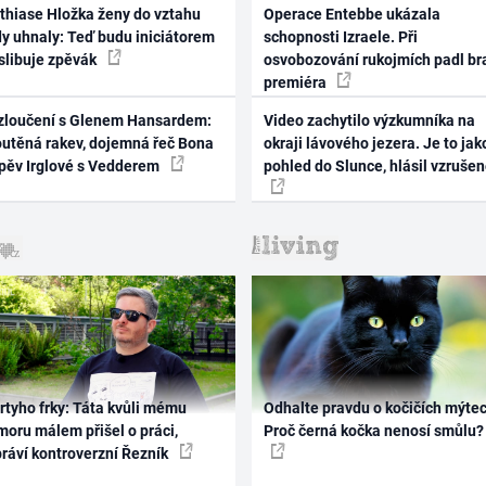
thiase Hložka ženy do vztahu
Operace Entebbe ukázala
dy uhnaly: Teď budu iniciátorem
schopnosti Izraele. Při
 slibuje zpěvák
osvobozování rukojmích padl br
premiéra
zloučení s Glenem Hansardem:
Video zachytilo výzkumníka na
outěná rakev, dojemná řeč Bona
okraji lávového jezera. Je to jak
zpěv Irglové s Vedderem
pohled do Slunce, hlásil vzruše
rtyho frky: Táta kvůli mému
Odhalte pravdu o kočičích mýtec
oru málem přišel o práci,
Proč černá kočka nenosí smůlu?
práví kontroverzní Řezník