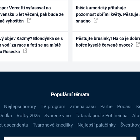
per Vercetti vyfasoval na
Ibišek americký přitahuje
vensku 5 let vězení, pak bude ze
pozornost obřími květy. Pěstuje 
mě vyhoštěn
snadno
vý objev Kazmy? Blondýnka se s
Pěstujte brusinky! Na co je dobr
 vodí za ruce a fotí se na místě
hořce kyselé červené ovoce?
ko Rosecká
Populární témata
Nejlepší horory
TV program
Změna času
Partie
Počasí
K
Dědka
Volby 2025
Svařené víno
Tatarák podle Pohlreicha
Alo
t ascendentu
Tvarohové knedlíky
Nejlepší palačinky
Švestkov