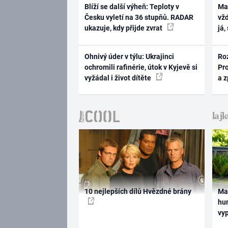
Blíží se další výheň: Teploty v
Ma
Česku vyletí na 36 stupňů. RADAR
vž
ukazuje, kdy přijde zvrat
já,
Ohnivý úder v týlu: Ukrajinci
Ro
ochromili rafinérie, útok v Kyjevě si
Pr
vyžádal i život dítěte
a 
10 nejlepších dílů Hvězdné brány
Ma
hum
vy