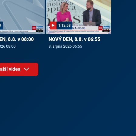
9
1:12:58
N, 8.8. v 08:00
NOVÝ DEN, 8.8. v 06:55
026 08:00
8. srpna 2026 06:55
alší videa