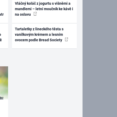
Vláčný koláč z jogurtu s višněmi a
mandlemi – letní moučník ke kávě i
atr
na oslavu
Tartaletky z lineckého těsta s
o
vanilkovým krémem a lesním
ně
ovocem podle Bread Society
h!