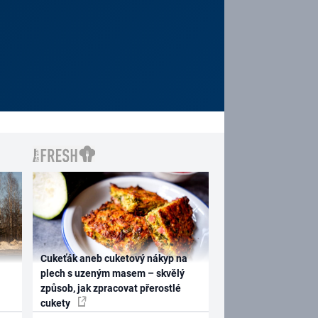
Cukeťák aneb cuketový nákyp na
plech s uzeným masem – skvělý
způsob, jak zpracovat přerostlé
cukety