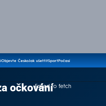
í
Objevte Česko
Jak ušetřit
Sport
Počasí
 za očkování
Failed to fetch