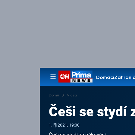
Domácí
Zahranič
Pořady
Domů
Videa
Češi se stydí
1. říj 2021, 19:00
Češi se stydí za očkování