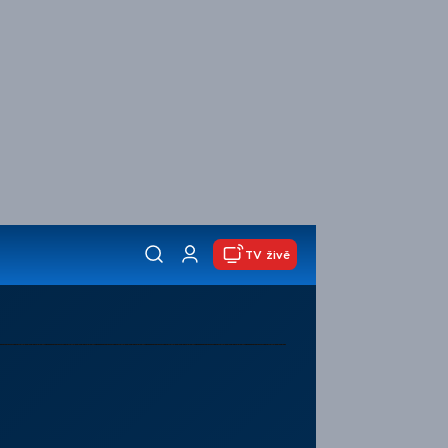
TV živě