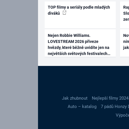
TOP filmy a seriály podle mladých
Rap
diváků
Slo
ze
Nejen Robbie Williams.
No
LOVESTREAM 2026 přiveze
ním
hvězdy, které běžně uvidíte jen na
ja
největších světových festivalech
Jak zhubnout
Nejlepší filmy 2024
Auto – katalog
7 pádů Honzy 
Výpoče