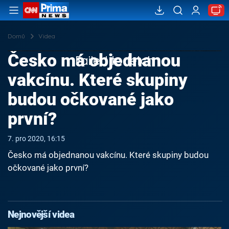
Domů
Videa
Česko má objednanou
Failed to fetch
vakcínu. Které skupiny
budou očkované jako
první?
7. pro 2020, 16:15
Česko má objednanou vakcínu. Které skupiny budou
očkované jako první?
Nejnovější videa