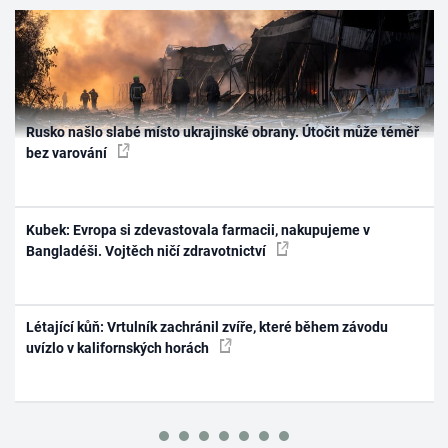
Rusko našlo slabé místo ukrajinské obrany. Útočit může téměř
bez varování
Kubek: Evropa si zdevastovala farmacii, nakupujeme v
Bangladéši. Vojtěch ničí zdravotnictví
Létající kůň: Vrtulník zachránil zvíře, které během závodu
uvízlo v kalifornských horách