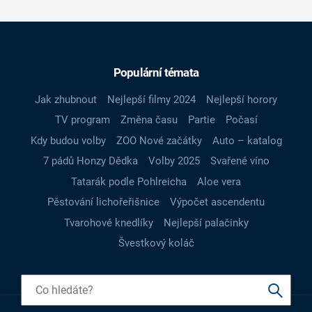
Populární témata
Jak zhubnout
Nejlepší filmy 2024
Nejlepší horory
TV program
Změna času
Partie
Počasí
Kdy budou volby
ZOO Nové začátky
Auto – katalog
7 pádů Honzy Dědka
Volby 2025
Svařené víno
Tatarák podle Pohlreicha
Aloe vera
Pěstování lichořeřišnice
Výpočet ascendentu
Tvarohové knedlíky
Nejlepší palačinky
Švestkový koláč