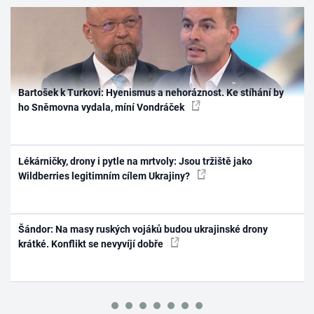
Bartošek k Turkovi: Hyenismus a nehoráznost. Ke stíhání by
ho Sněmovna vydala, míní Vondráček
Lékárničky, drony i pytle na mrtvoly: Jsou tržiště jako
Wildberries legitimním cílem Ukrajiny?
Šándor: Na masy ruských vojáků budou ukrajinské drony
krátké. Konflikt se nevyvíjí dobře