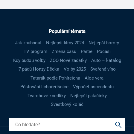
Populární témata
Jak zhubnout
Nejlepší filmy 2024
Nejlepší horory
TV program
Změna času
Partie
Počasí
Kdy budou volby
ZOO Nové začátky
Auto – katalog
7 pádů Honzy Dědka
Volby 2025
Svařené víno
Tatarák podle Pohlreicha
Aloe vera
Pěstování lichořeřišnice
Výpočet ascendentu
Tvarohové knedlíky
Nejlepší palačinky
Švestkový koláč