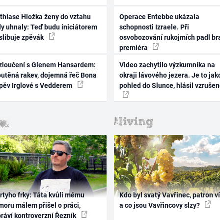
thiase Hložka ženy do vztahu
Operace Entebbe ukázala
dy uhnaly: Teď budu iniciátorem
schopnosti Izraele. Při
 slibuje zpěvák
osvobozování rukojmích padl br
premiéra
zloučení s Glenem Hansardem:
Video zachytilo výzkumníka na
outěná rakev, dojemná řeč Bona
okraji lávového jezera. Je to jak
zpěv Irglové s Vedderem
pohled do Slunce, hlásil vzruše
rtyho frky: Táta kvůli mému
Kdo byl svatý Vavřinec, patron v
oru málem přišel o práci,
a co jsou Vavřincovy slzy?
práví kontroverzní Řezník