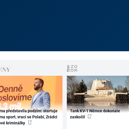
ma představila podzim: startuje
Tank KV-1 Němce dokonale
ma sport, vrací se Polabí, Zrádci
zaskočil
ové kriminálky