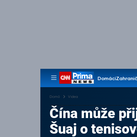
Domácí
Zahranič
Pořady
Domů
Videa
Čína může přij
Šuaj o tenisov