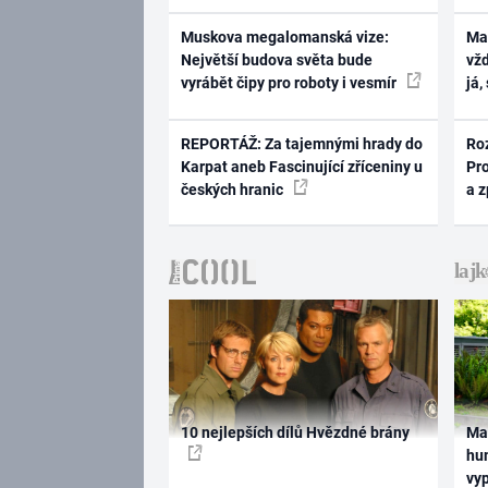
Muskova megalomanská vize:
Ma
Největší budova světa bude
vž
vyrábět čipy pro roboty i vesmír
já,
REPORTÁŽ: Za tajemnými hrady do
Ro
Karpat aneb Fascinující zříceniny u
Pr
českých hranic
a 
10 nejlepších dílů Hvězdné brány
Ma
hum
vy