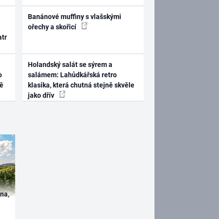
Banánové muffiny s vlašskými
ořechy a skořicí
atr
Holandský salát se sýrem a
o
salámem: Lahůdkářská retro
ně
klasika, která chutná stejně skvěle
jako dřív
ína,