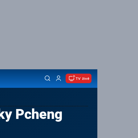
TV živě
tky Pcheng