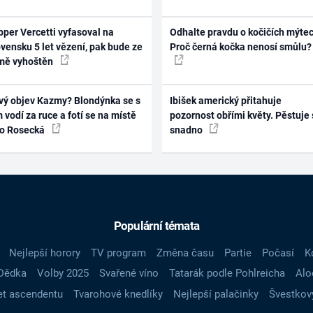
per Vercetti vyfasoval na
Odhalte pravdu o kočičích mýtec
vensku 5 let vězení, pak bude ze
Proč černá kočka nenosí smůlu?
mě vyhoštěn
vý objev Kazmy? Blondýnka se s
Ibišek americký přitahuje
 vodí za ruce a fotí se na místě
pozornost obřími květy. Pěstuje 
ko Rosecká
snadno
Populární témata
Nejlepší horory
TV program
Změna času
Partie
Počasí
K
Dědka
Volby 2025
Svařené víno
Tatarák podle Pohlreicha
Alo
t ascendentu
Tvarohové knedlíky
Nejlepší palačinky
Švestkov