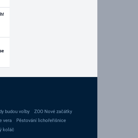
h!
se
dy budou volby
ZOO Nové začátky
e vera
Pěstování lichořeřišnice
ý koláč