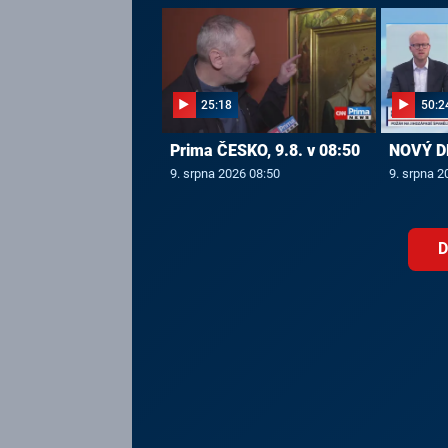
25:18
50:2
Prima ČESKO, 9.8. v 08:50
NOVÝ DE
9. srpna 2026 08:50
9. srpna 2
D