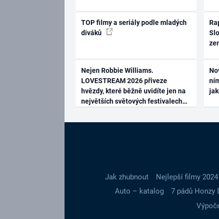
TOP filmy a seriály podle mladých
Rap
diváků
Slo
ze
Nejen Robbie Williams.
No
LOVESTREAM 2026 přiveze
ním
hvězdy, které běžně uvidíte jen na
ja
největších světových festivalech
Jak zhubnout
Nejlepší filmy 2024
Auto – katalog
7 pádů Honzy 
Výpoče