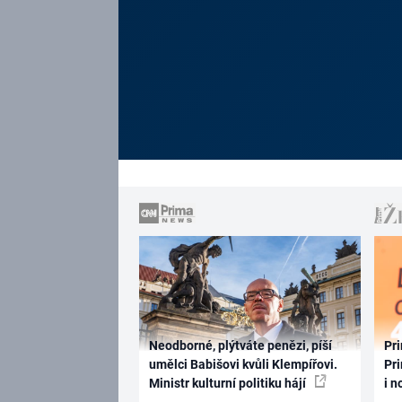
Neodborné, plýtváte penězi, píší
Pri
umělci Babišovi kvůli Klempířovi.
Pri
Ministr kulturní politiku hájí
i n