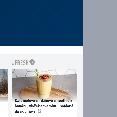
Karamelové snídaňové smoothie z
banánu, vloček a tvarohu – snídaně
do skleničky