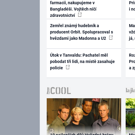
farmacii, nakupujeme v
Pri
Bangladéši. Vojtěch ničí
i n
zdravotnictví
Zemřel známý hudebník a
Ma
producent Orbit. Spolupracoval s
vž
hvězdami jako Madonna a U2
já,
Útok v Tanvaldu: Pachatel měl
Ro
pobodat tři lidi, na místě zasahuje
Pr
policie
a 
10 nejlepších dílů Hvězdné brány
Ma