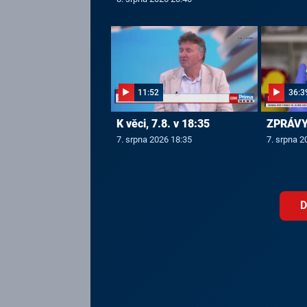
11:52
36:3
K věci, 7.8. v 18:35
ZPRÁVY,
7. srpna 2026 18:35
7. srpna 2
D