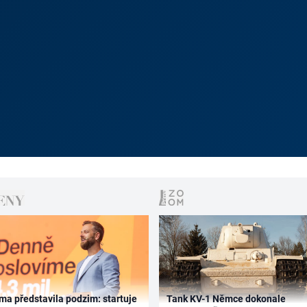
ma představila podzim: startuje
Tank KV-1 Němce dokonale