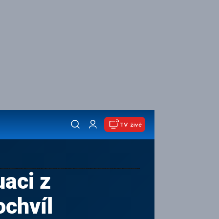
TV živě
uaci z
chvíl