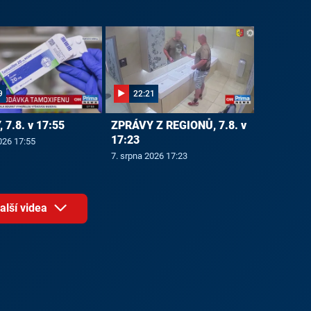
9
22:21
 7.8. v 17:55
ZPRÁVY Z REGIONŮ, 7.8. v
17:23
026 17:55
7. srpna 2026 17:23
alší videa