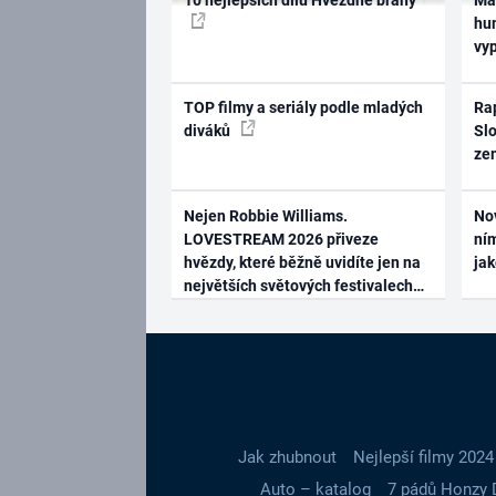
hum
vy
TOP filmy a seriály podle mladých
Rap
diváků
Slo
ze
Nejen Robbie Williams.
No
LOVESTREAM 2026 přiveze
ním
hvězdy, které běžně uvidíte jen na
ja
největších světových festivalech
Jak zhubnout
Nejlepší filmy 2024
Auto – katalog
7 pádů Honzy 