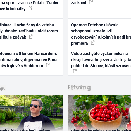
ma sport, vrací se Polabí, Zrádci
zaskočil
ové kriminálky
thiase Hložka ženy do vztahu
Operace Entebbe ukázala
dy uhnaly: Teď budu iniciátorem
schopnosti Izraele. Při
 slibuje zpěvák
osvobozování rukojmích padl br
premiéra
zloučení s Glenem Hansardem:
Video zachytilo výzkumníka na
outěná rakev, dojemná řeč Bona
okraji lávového jezera. Je to jak
zpěv Irglové s Vedderem
pohled do Slunce, hlásil vzruše
rtyho frky: Táta kvůli mému
Pěstujte brusinky! Na co je dobr