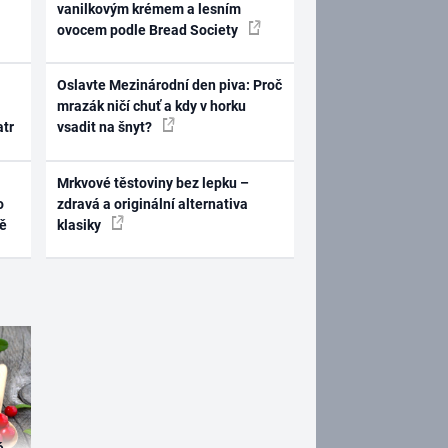
vanilkovým krémem a lesním
ovocem podle Bread Society
Oslavte Mezinárodní den piva: Proč
mrazák ničí chuť a kdy v horku
atr
vsadit na šnyt?
Mrkvové těstoviny bez lepku –
o
zdravá a originální alternativa
ně
klasiky
é