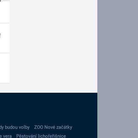
dy budou volby
ZOO Nové začátky
e vera
Pěstování lichořeřišnice