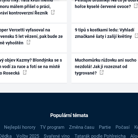
oru málem přišel o práci,
hořce kyselé červené ovoce?
práví kontroverzní Řezník
per Vercetti vyfasoval na
9 tipů s kostkami ledu: Vyhladí
vensku 5 let vězení, pak bude ze
zmačkané šaty i zalijí květiny
mě vyhoštěn
vý objev Kazmy? Blondýnka se s
Muchomůrku růžovku ani sucho
 vodí za ruce a fotí se na místě
nezdolá! Jak ji rozeznat od
ko Rosecká
tygrované?
Populární témata
Nejlepší horory
TV program
Změna času
Partie
Počasí
K
Dědka
Volby 2025
Svařené víno
Tatarák podle Pohlreicha
Alo