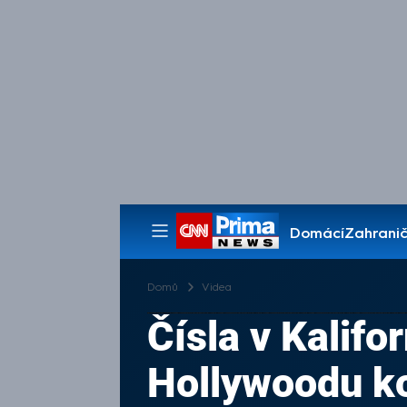
Domácí
Zahranič
Pořady
Domů
Videa
Čísla v Kalifor
Hollywoodu k