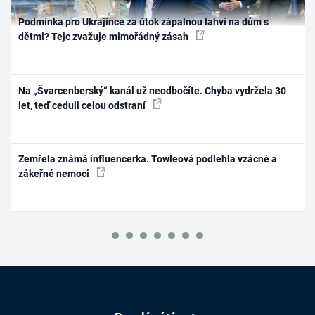
Podmínka pro Ukrajince za útok zápalnou lahví na dům s
dětmi? Tejc zvažuje mimořádný zásah
Na „Švarcenberský“ kanál už neodbočíte. Chyba vydržela 30
let, teď ceduli celou odstraní
Zemřela známá influencerka. Towleová podlehla vzácné a
zákeřné nemoci