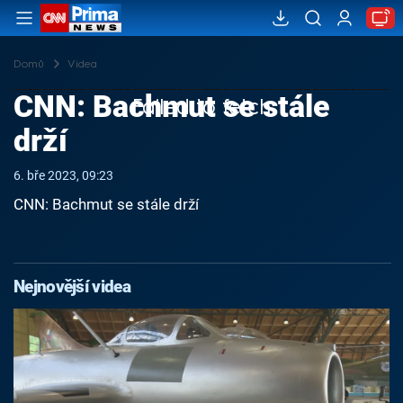
Domů
Videa
CNN: Bachmut se stále
Failed to fetch
drží
6. bře 2023, 09:23
CNN: Bachmut se stále drží
Nejnovější videa