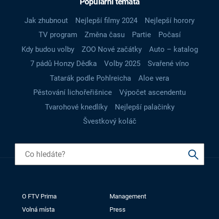
Populární témata
Jak zhubnout
Nejlepší filmy 2024
Nejlepší horory
TV program
Změna času
Partie
Počasí
Kdy budou volby
ZOO Nové začátky
Auto – katalog
7 pádů Honzy Dědka
Volby 2025
Svařené víno
Tatarák podle Pohlreicha
Aloe vera
Pěstování lichořeřišnice
Výpočet ascendentu
Tvarohové knedlíky
Nejlepší palačinky
Švestkový koláč
O FTV Prima
Management
Volná místa
Press