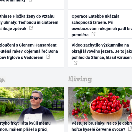
thiase Hložka ženy do vztahu
Operace Entebbe ukázala
dy uhnaly: Teď budu iniciátorem
schopnosti Izraele. Při
 slibuje zpěvák
osvobozování rukojmích padl br
premiéra
zloučení s Glenem Hansardem:
Video zachytilo výzkumníka na
outěná rakev, dojemná řeč Bona
okraji lávového jezera. Je to jak
zpěv Irglové s Vedderem
pohled do Slunce, hlásil vzruše
rtyho frky: Táta kvůli mému
Pěstujte brusinky! Na co je dobr
oru málem přišel o práci,
hořce kyselé červené ovoce?