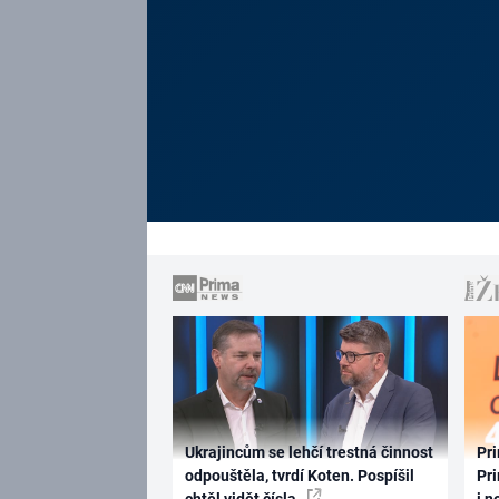
Ukrajincům se lehčí trestná činnost
Pri
odpouštěla, tvrdí Koten. Pospíšil
Pri
chtěl vidět čísla
i n