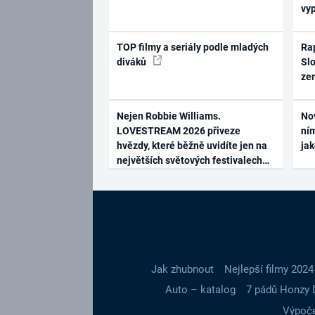
vy
TOP filmy a seriály podle mladých
Rap
diváků
Slo
ze
Nejen Robbie Williams.
No
LOVESTREAM 2026 přiveze
ním
hvězdy, které běžně uvidíte jen na
ja
největších světových festivalech
Jak zhubnout
Nejlepší filmy 2024
Auto – katalog
7 pádů Honzy 
Výpoče