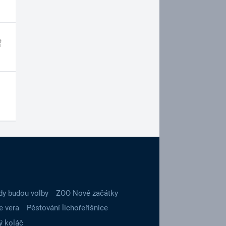
dy budou volby
ZOO Nové začátky
e vera
Pěstování lichořeřišnice
ý koláč