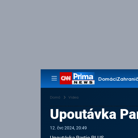
Domácí
Zahranič
Pořady
Domů
Videa
Upoutávka Pa
12. čvc 2024, 20:49
Upoutávka Partie PLUS