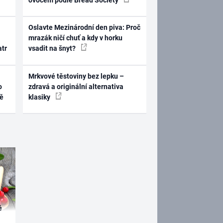
Oslavte Mezinárodní den piva: Proč
mrazák ničí chuť a kdy v horku
atr
vsadit na šnyt?
Mrkvové těstoviny bez lepku –
o
zdravá a originální alternativa
ně
klasiky
é