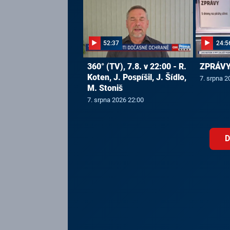
52:37
24:5
360° (TV), 7.8. v 22:00 - R.
ZPRÁVY,
Koten, J. Pospíšil, J. Šídlo,
7. srpna 2
M. Stoniš
7. srpna 2026 22:00
D