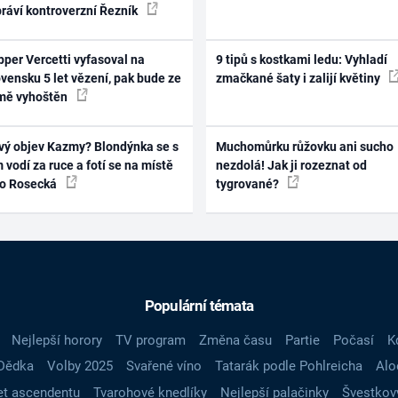
práví kontroverzní Řezník
per Vercetti vyfasoval na
9 tipů s kostkami ledu: Vyhladí
vensku 5 let vězení, pak bude ze
zmačkané šaty i zalijí květiny
mě vyhoštěn
vý objev Kazmy? Blondýnka se s
Muchomůrku růžovku ani sucho
 vodí za ruce a fotí se na místě
nezdolá! Jak ji rozeznat od
ko Rosecká
tygrované?
Populární témata
Nejlepší horory
TV program
Změna času
Partie
Počasí
K
Dědka
Volby 2025
Svařené víno
Tatarák podle Pohlreicha
Alo
t ascendentu
Tvarohové knedlíky
Nejlepší palačinky
Švestkov