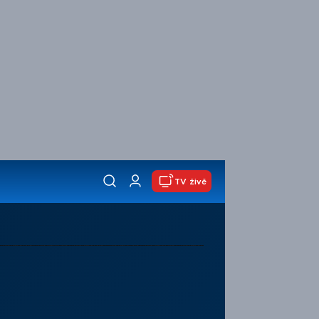
TV živě