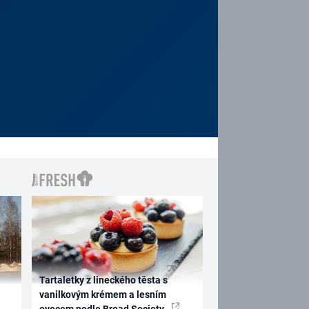
Tartaletky z lineckého těsta s
vanilkovým krémem a lesním
ovocem podle Bread Society