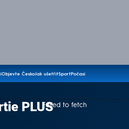
í
Objevte Česko
Jak ušetřit
Sport
Počasí
rtie PLUS
Failed to fetch