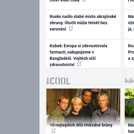
Rusko našlo slabé místo ukrajinské
Ma
obrany. Útočit může téměř bez
vž
varování
já,
Kubek: Evropa si zdevastovala
Ro
farmacii, nakupujeme v
Pr
Bangladéši. Vojtěch ničí
a 
zdravotnictví
10 nejlepších dílů Hvězdné brány
Ma
hum