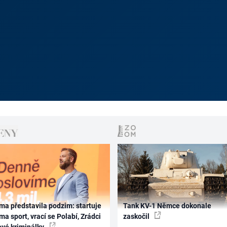
ma představila podzim: startuje
Tank KV-1 Němce dokonale
ma sport, vrací se Polabí, Zrádci
zaskočil
ové kriminálky