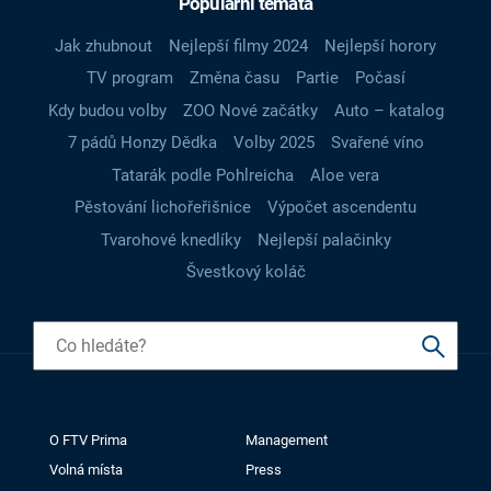
Populární témata
Jak zhubnout
Nejlepší filmy 2024
Nejlepší horory
TV program
Změna času
Partie
Počasí
Kdy budou volby
ZOO Nové začátky
Auto – katalog
7 pádů Honzy Dědka
Volby 2025
Svařené víno
Tatarák podle Pohlreicha
Aloe vera
Pěstování lichořeřišnice
Výpočet ascendentu
Tvarohové knedlíky
Nejlepší palačinky
Švestkový koláč
O FTV Prima
Management
Volná místa
Press