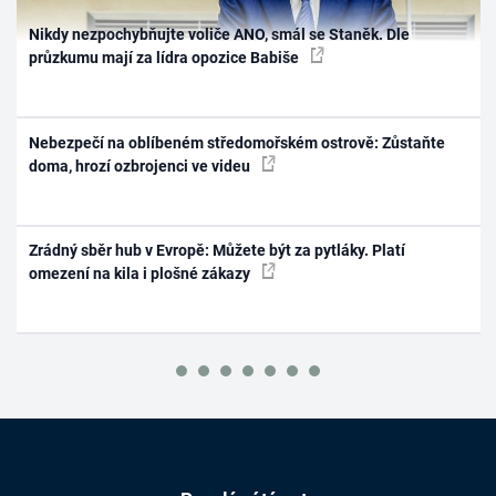
Nikdy nezpochybňujte voliče ANO, smál se Staněk. Dle
průzkumu mají za lídra opozice Babiše
Nebezpečí na oblíbeném středomořském ostrově: Zůstaňte
doma, hrozí ozbrojenci ve videu
Zrádný sběr hub v Evropě: Můžete být za pytláky. Platí
omezení na kila i plošné zákazy