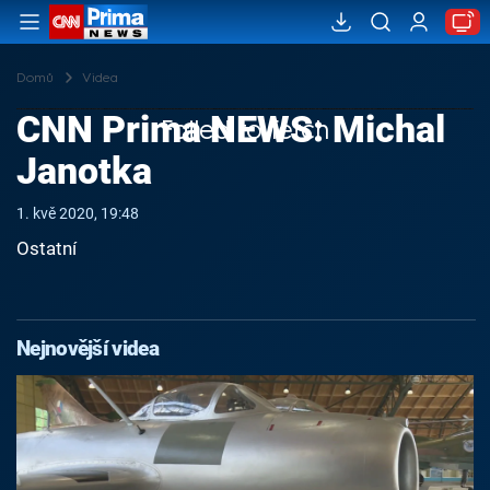
Domů
Videa
CNN Prima NEWS: Michal
Failed to fetch
Janotka
1. kvě 2020, 19:48
Ostatní
Nejnovější videa