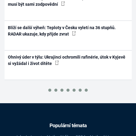
musí být sami zodpovědní
Blíží se další výheň: Teploty v Česku vyletí na 36 stupňů.
RADAR ukazuje, kdy přijde zvrat
Ohnivý úder v týlu: Ukrajinci ochromili rafinérie, útok v Kyjevě
si vyžádal i život dítěte
Populární témata