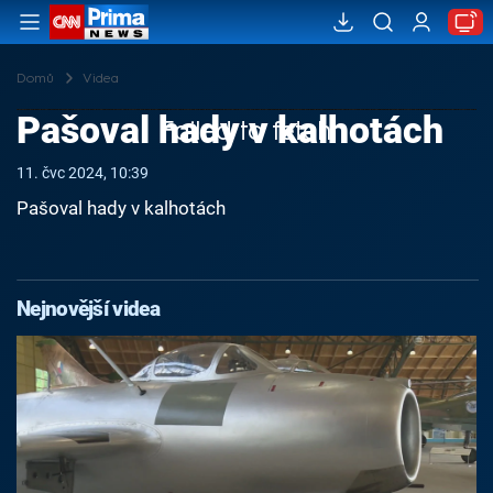
Domů
Videa
Pašoval hady v kalhotách
Failed to fetch
11. čvc 2024, 10:39
Pašoval hady v kalhotách
Nejnovější videa