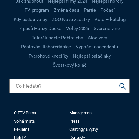
Jak zhubnout
Nejlepší filmy 2024
Nejlepší horory
TV program
Změna času
Partie
Počasí
Kdy budou volby
ZOO Nové začátky
Auto – katalog
7 pádů Honzy Dědka
Volby 2025
Svařené víno
Tatarák podle Pohlreicha
Aloe vera
Pěstování lichořeřišnice
Výpočet ascendentu
Tvarohové knedlíky
Nejlepší palačinky
Švestkový koláč
O FTV Prima
Management
Volná místa
Press
Reklama
Castingy a výzvy
HbbTV
Kontakty