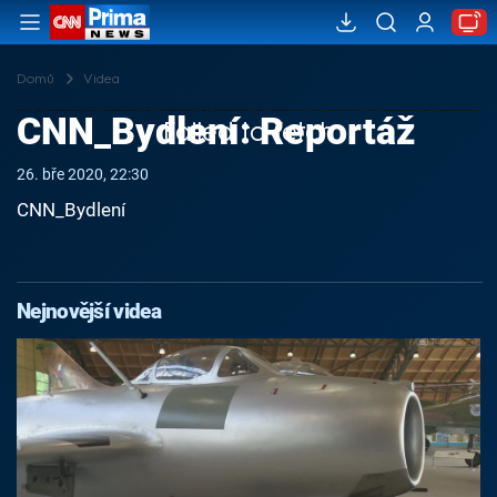
Domů
Videa
CNN_Bydlení: Reportáž
Failed to fetch
26. bře 2020, 22:30
CNN_Bydlení
Nejnovější videa