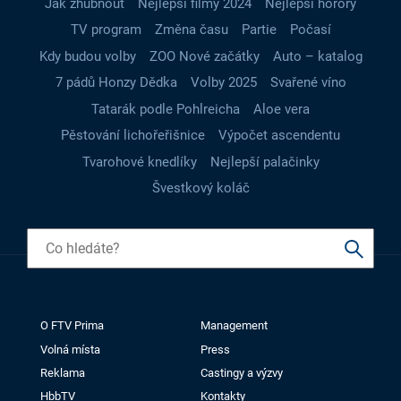
Jak zhubnout
Nejlepší filmy 2024
Nejlepší horory
TV program
Změna času
Partie
Počasí
Kdy budou volby
ZOO Nové začátky
Auto – katalog
7 pádů Honzy Dědka
Volby 2025
Svařené víno
Tatarák podle Pohlreicha
Aloe vera
Pěstování lichořeřišnice
Výpočet ascendentu
Tvarohové knedlíky
Nejlepší palačinky
Švestkový koláč
O FTV Prima
Management
Volná místa
Press
Reklama
Castingy a výzvy
HbbTV
Kontakty