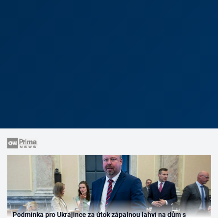
Podmínka pro Ukrajince za útok zápalnou lahví na dům s