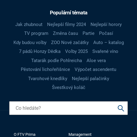
Populární témata
Jak zhubnout
Nejlepší filmy 2024
Nejlepší horory
TV program
Změna času
Partie
Počasí
Kdy budou volby
ZOO Nové začátky
Auto – katalog
7 pádů Honzy Dědka
Volby 2025
Svařené víno
Tatarák podle Pohlreicha
Aloe vera
Pěstování lichořeřišnice
Výpočet ascendentu
Tvarohové knedlíky
Nejlepší palačinky
Švestkový koláč
O FTV Prima
Management