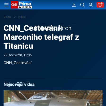
Domů
Videa
CNN_Cestování:
Failed to fetch
Marconiho telegraf z
Titanicu
26. bře 2020, 15:35
CNN_Cestování
Nejnovější videa