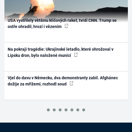
USA vystřílely většinu klíčových raket, tvrdí CNN. Trump se
ostře ohradil, hrozí i vězením
Na pokraji tragédie: Ukrajinské letadlo, které ohrožoval v
Lipsku dron, bylo naložené municí
Vjel do davu v Německu, dva demonstranty zabil. Afghánec
dožije za mřížemi, rozhodl soud