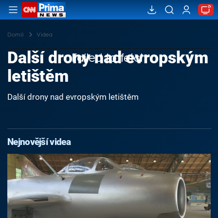
Domů
Videa
Další drony nad evropským
Failed to fetch
letištěm
Další drony nad evropským letištěm
Nejnovější videa