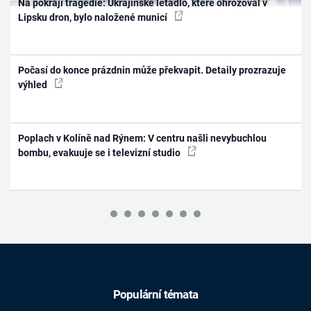
Na pokraji tragédie: Ukrajinské letadlo, které ohrožoval v
Lipsku dron, bylo naložené municí
Počasí do konce prázdnin může překvapit. Detaily prozrazuje
výhled
Poplach v Kolíně nad Rýnem: V centru našli nevybuchlou
bombu, evakuuje se i televizní studio
Populární témata