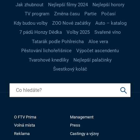
Jak zhubnout
Nejlepší filmy 2024
Nejlepší horory
TV program
Změna času
Partie
Počasí
Kdy budou volby
ZOO Nové začátky
Auto – katalog
7 pádů Honzy Dědka
Volby 2025
Svařené víno
Tatarák podle Pohlreicha
Aloe vera
Pěstování lichořeřišnice
Výpočet ascendentu
Tvarohové knedlíky
Nejlepší palačinky
Švestkový koláč
O FTV Prima
Management
Volná místa
Press
Reklama
Castingy a výzvy