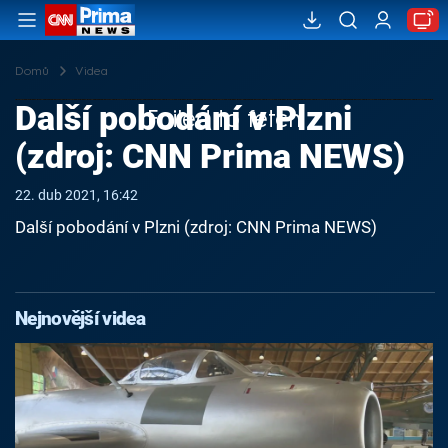
Domů
Videa
Další pobodání v Plzni
Failed to fetch
(zdroj: CNN Prima NEWS)
22. dub 2021, 16:42
Další pobodání v Plzni (zdroj: CNN Prima NEWS)
Nejnovější videa