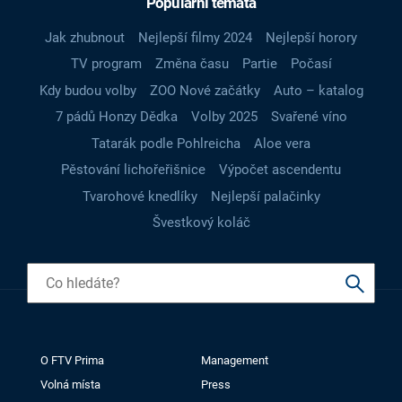
Populární témata
Jak zhubnout
Nejlepší filmy 2024
Nejlepší horory
TV program
Změna času
Partie
Počasí
Kdy budou volby
ZOO Nové začátky
Auto – katalog
7 pádů Honzy Dědka
Volby 2025
Svařené víno
Tatarák podle Pohlreicha
Aloe vera
Pěstování lichořeřišnice
Výpočet ascendentu
Tvarohové knedlíky
Nejlepší palačinky
Švestkový koláč
O FTV Prima
Management
Volná místa
Press