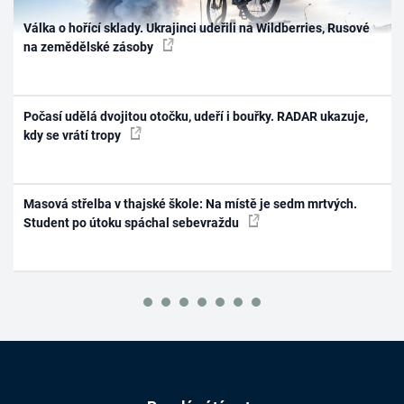
Válka o hořící sklady. Ukrajinci udeřili na Wildberries, Rusové
na zemědělské zásoby
Počasí udělá dvojitou otočku, udeří i bouřky. RADAR ukazuje,
kdy se vrátí tropy
Masová střelba v thajské škole: Na místě je sedm mrtvých.
Student po útoku spáchal sebevraždu