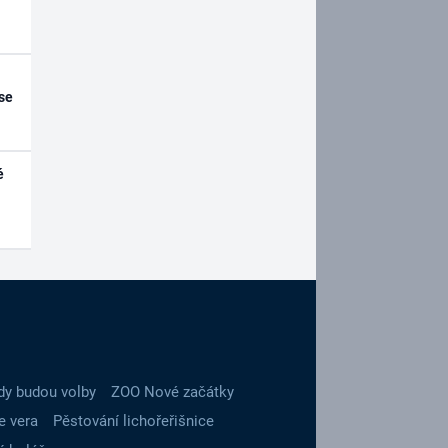
se
é
dy budou volby
ZOO Nové začátky
e vera
Pěstování lichořeřišnice