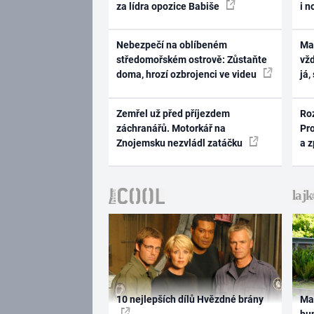
za lídra opozice Babiše
i n
Nebezpečí na oblíbeném
Ma
středomořském ostrově: Zůstaňte
vž
doma, hrozí ozbrojenci ve videu
já,
Zemřel už před příjezdem
Ro
záchranářů. Motorkář na
Pr
Znojemsku nezvládl zatáčku
a 
10 nejlepších dílů Hvězdné brány
Ma
hum