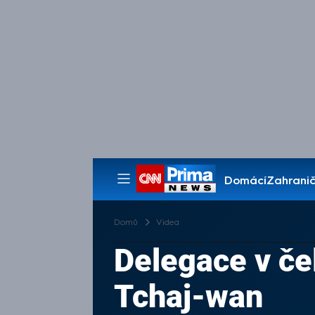
Domácí
Zahranič
Pořady
Domů
Videa
Delegace v če
Tchaj-wan