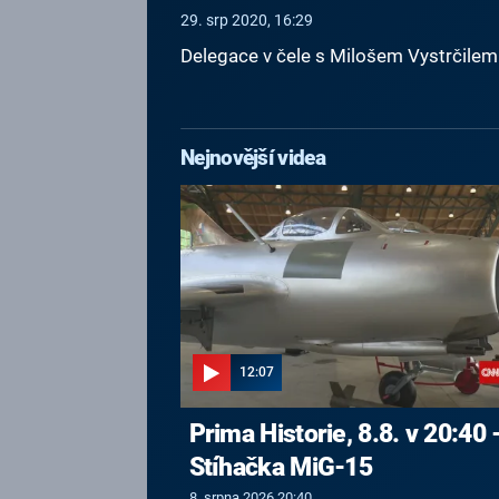
29. srp 2020, 16:29
Delegace v čele s Milošem Vystrčilem
Nejnovější videa
12:07
Prima Historie, 8.8. v 20:40 
Stíhačka MiG-15
8. srpna 2026 20:40