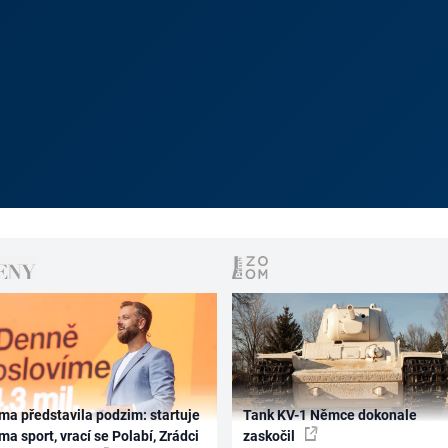
ma představila podzim: startuje
Tank KV-1 Němce dokonale
ma sport, vrací se Polabí, Zrádci
zaskočil