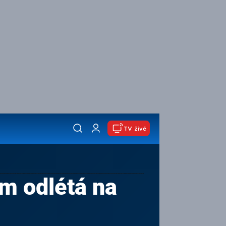
TV živě
em odlétá na