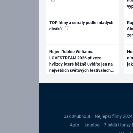
vy
TOP filmy a seriály podle mladých
Rap
diváků
Slo
ze
Nejen Robbie Williams.
No
LOVESTREAM 2026 přiveze
ním
hvězdy, které běžně uvidíte jen na
ja
největších světových festivalech
Jak zhubnout
Nejlepší filmy 2024
Auto – katalog
7 pádů Honzy 