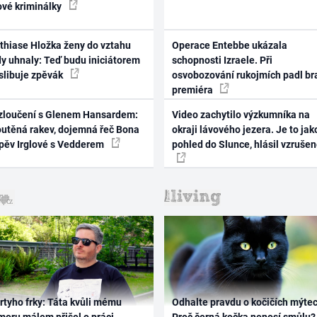
ové kriminálky
thiase Hložka ženy do vztahu
Operace Entebbe ukázala
dy uhnaly: Teď budu iniciátorem
schopnosti Izraele. Při
 slibuje zpěvák
osvobozování rukojmích padl br
premiéra
zloučení s Glenem Hansardem:
Video zachytilo výzkumníka na
outěná rakev, dojemná řeč Bona
okraji lávového jezera. Je to jak
zpěv Irglové s Vedderem
pohled do Slunce, hlásil vzruše
rtyho frky: Táta kvůli mému
Odhalte pravdu o kočičích mýtec
oru málem přišel o práci,
Proč černá kočka nenosí smůlu?