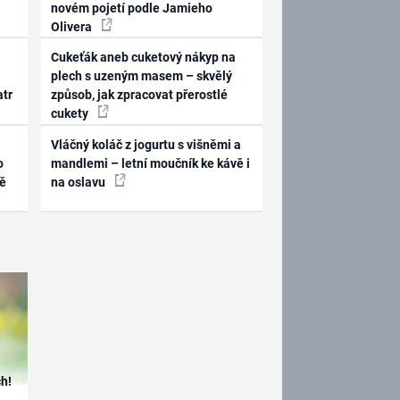
novém pojetí podle Jamieho
Olivera
Cukeťák aneb cuketový nákyp na
plech s uzeným masem – skvělý
atr
způsob, jak zpracovat přerostlé
cukety
Vláčný koláč z jogurtu s višněmi a
o
mandlemi – letní moučník ke kávě i
ně
na oslavu
h!