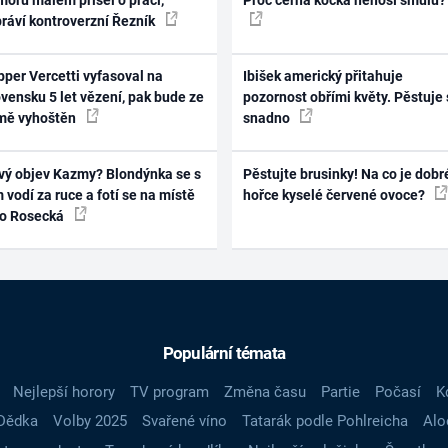
práví kontroverzní Řezník
per Vercetti vyfasoval na
Ibišek americký přitahuje
vensku 5 let vězení, pak bude ze
pozornost obřími květy. Pěstuje 
mě vyhoštěn
snadno
vý objev Kazmy? Blondýnka se s
Pěstujte brusinky! Na co je dobr
 vodí za ruce a fotí se na místě
hořce kyselé červené ovoce?
ko Rosecká
Populární témata
Nejlepší horory
TV program
Změna času
Partie
Počasí
K
Dědka
Volby 2025
Svařené víno
Tatarák podle Pohlreicha
Alo