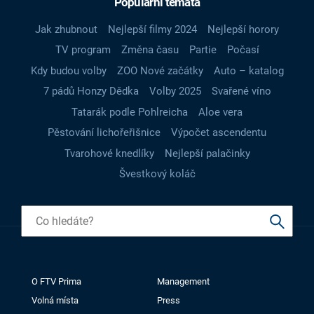
Populární témata
Jak zhubnout
Nejlepší filmy 2024
Nejlepší horory
TV program
Změna času
Partie
Počasí
Kdy budou volby
ZOO Nové začátky
Auto – katalog
7 pádů Honzy Dědka
Volby 2025
Svařené víno
Tatarák podle Pohlreicha
Aloe vera
Pěstování lichořeřišnice
Výpočet ascendentu
Tvarohové knedlíky
Nejlepší palačinky
Švestkový koláč
O FTV Prima
Management
Volná místa
Press