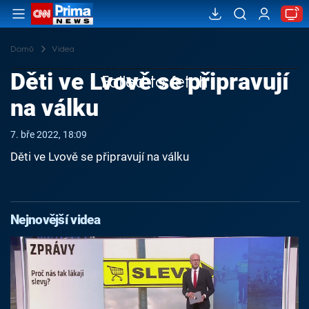
Domů
Videa
Děti ve Lvově se připravují
Failed to fetch
na válku
7. bře 2022, 18:09
Děti ve Lvově se připravují na válku
Nejnovější videa