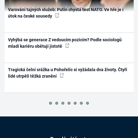
Varování tajných služeb: Putin chystá test NATO. Ve hře je i
útok na české sousedy
Vyhýbá se generace Z vedoucím pozicím? Podle sociologů
mladí kariéru obětují jistotě
Tragická čelní srážka u Pohořelic si vyžádala dva životy. Čtyři
lidé utrpěli těžká zranění