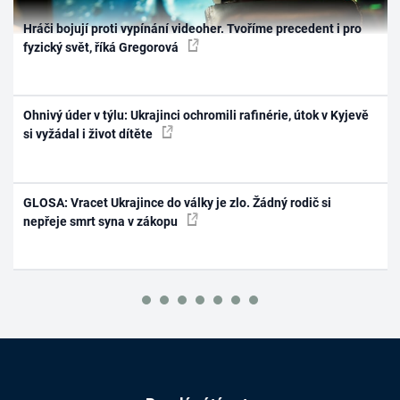
Hráči bojují proti vypínání videoher. Tvoříme precedent i pro
fyzický svět, říká Gregorová
Ohnivý úder v týlu: Ukrajinci ochromili rafinérie, útok v Kyjevě
si vyžádal i život dítěte
GLOSA: Vracet Ukrajince do války je zlo. Žádný rodič si
nepřeje smrt syna v zákopu