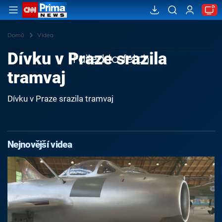
Domů
Videa
Dívku v Praze srazila
Failed to fetch
tramvaj
Dívku v Praze srazila tramvaj
Nejnovější videa