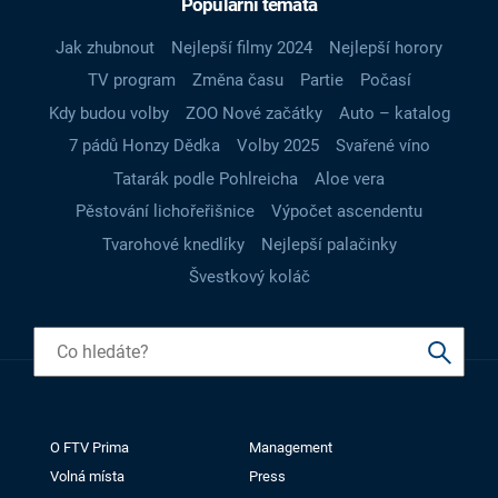
Populární témata
Jak zhubnout
Nejlepší filmy 2024
Nejlepší horory
TV program
Změna času
Partie
Počasí
Kdy budou volby
ZOO Nové začátky
Auto – katalog
7 pádů Honzy Dědka
Volby 2025
Svařené víno
Tatarák podle Pohlreicha
Aloe vera
Pěstování lichořeřišnice
Výpočet ascendentu
Tvarohové knedlíky
Nejlepší palačinky
Švestkový koláč
O FTV Prima
Management
Volná místa
Press