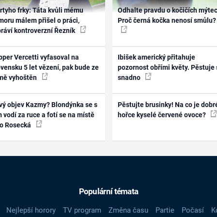
rtyho frky: Táta kvůli mému
Odhalte pravdu o kočičích mýtec
oru málem přišel o práci,
Proč černá kočka nenosí smůlu?
práví kontroverzní Řezník
per Vercetti vyfasoval na
Ibišek americký přitahuje
vensku 5 let vězení, pak bude ze
pozornost obřími květy. Pěstuje 
mě vyhoštěn
snadno
vý objev Kazmy? Blondýnka se s
Pěstujte brusinky! Na co je dobr
 vodí za ruce a fotí se na místě
hořce kyselé červené ovoce?
ko Rosecká
Populární témata
Nejlepší horory
TV program
Změna času
Partie
Počasí
K