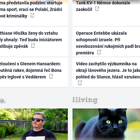
ma představila podzim: startuje
Tank KV-1 Němce dokonale
ma sport, vrací se Polabí, Zrádci
zaskočil
ové kriminálky
thiase Hložka ženy do vztahu
Operace Entebbe ukázala
dy uhnaly: Teď budu iniciátorem
schopnosti Izraele. Při
 slibuje zpěvák
osvobozování rukojmích padl br
premiéra
zloučení s Glenem Hansardem:
Video zachytilo výzkumníka na
outěná rakev, dojemná řeč Bona
okraji lávového jezera. Je to jak
zpěv Irglové s Vedderem
pohled do Slunce, hlásil vzruše