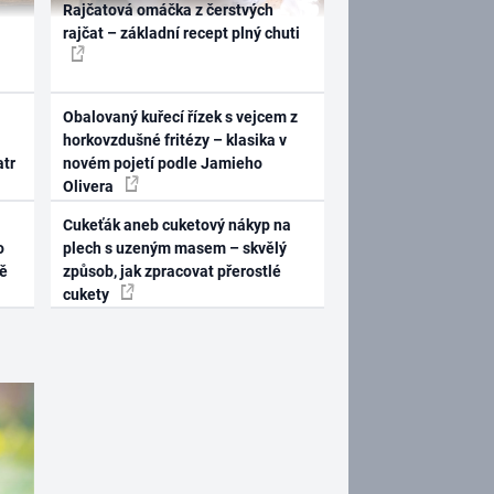
Rajčatová omáčka z čerstvých
rajčat – základní recept plný chuti
Obalovaný kuřecí řízek s vejcem z
horkovzdušné fritézy – klasika v
atr
novém pojetí podle Jamieho
Olivera
Cukeťák aneb cuketový nákyp na
o
plech s uzeným masem – skvělý
ně
způsob, jak zpracovat přerostlé
cukety