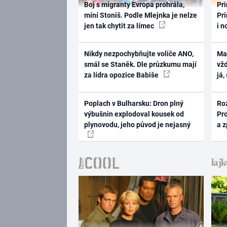
Boj s migranty Evropa prohrála,
Pri
míní Stoniš. Podle Mlejnka je nelze
Pri
jen tak chytit za límec
i n
Nikdy nezpochybňujte voliče ANO,
Ma
smál se Staněk. Dle průzkumu mají
vž
za lídra opozice Babiše
já,
Poplach v Bulharsku: Dron plný
Ro
výbušnin explodoval kousek od
Pr
plynovodu, jeho původ je nejasný
a 