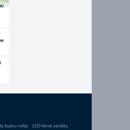
h!
se
é
dy budou volby
ZOO Nové začátky