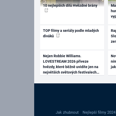
10 nejlepších dílů Hvězdné brány
Ma
hum
vy
TOP filmy a seriály podle mladých
Rap
diváků
Slo
ze
Nejen Robbie Williams.
No
LOVESTREAM 2026 přiveze
ním
hvězdy, které běžně uvidíte jen na
ja
největších světových festivalech
Jak zhubnout
Nejlepší filmy 2024