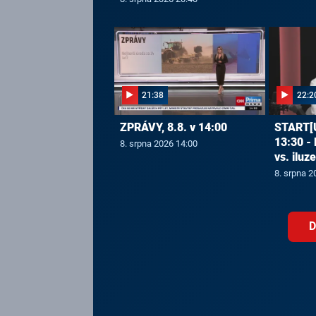
21:38
22:2
ZPRÁVY, 8.8. v 14:00
START[U
13:30 -
8. srpna 2026 14:00
vs. iluz
8. srpna 2
D