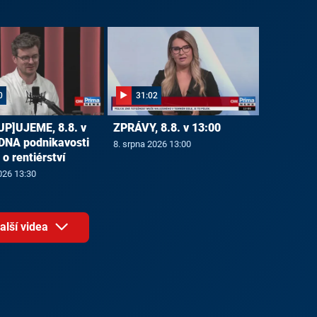
0
31:02
P]UJEME, 8.8. v
ZPRÁVY, 8.8. v 13:00
 DNA podnikavosti
8. srpna 2026 13:00
e o rentiérství
026 13:30
alší videa