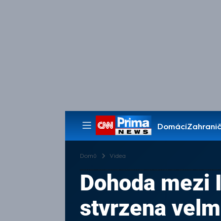
Domácí
Zahranič
Pořady
Domů
Videa
Dohoda mezi 
stvrzena velm