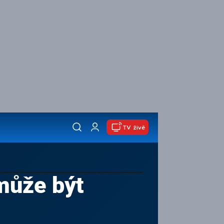
TV živě
může být