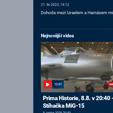
21. lis 2023, 14:12
Dohoda mezi Izraelem a Hamásem můž
Nejnovější videa
12:07
Prima Historie, 8.8. v 20:40 
Stíhačka MiG-15
8. srpna 2026 20:40