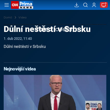
Domů
Videa
Důlní neštěstí v Srbsku
Failed to fetch
1. dub 2022, 11:40
Důlní neštěstí v Srbsku
Nejnovější videa