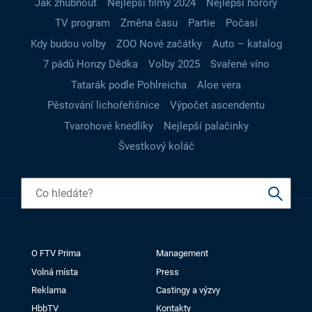
Jak zhubnout
Nejlepší filmy 2024
Nejlepší horory
TV program
Změna času
Partie
Počasí
Kdy budou volby
ZOO Nové začátky
Auto – katalog
7 pádů Honzy Dědka
Volby 2025
Svařené víno
Tatarák podle Pohlreicha
Aloe vera
Pěstování lichořeřišnice
Výpočet ascendentu
Tvarohové knedlíky
Nejlepší palačinky
Švestkový koláč
O FTV Prima
Management
Volná místa
Press
Reklama
Castingy a výzvy
HbbTV
Kontakty