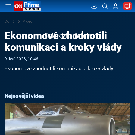
Domů
Videa
Ekonomové zhodnotili
Failed to fetch
komunikaci a kroky vlády
9. kvě 2023, 10:46
Ekonomové zhodnotili komunikaci a kroky vlády
Nejnovější videa