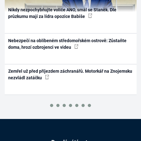
Nikdy nezpochybňujte voliče ANO, smál se Staněk. Dle
průzkumu mají za lídra opozice Babiše
Nebezpečí na oblíbeném středomořském ostrově: Zůstaňte
doma, hrozí ozbrojenci ve videu
Zemřel už před příjezdem záchranářů. Motorkář na Znojemsku
nezvládl zatáčku