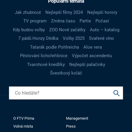
Populární témata
Jak zhubnout
Nejlepší filmy 2024
Nejlepší horory
TV program
Změna času
Partie
Počasí
Kdy budou volby
ZOO Nové začátky
Auto – katalog
7 pádů Honzy Dědka
Volby 2025
Svařené víno
Tatarák podle Pohlreicha
Aloe vera
Pěstování lichořeřišnice
Výpočet ascendentu
Tvarohové knedlíky
Nejlepší palačinky
Švestkový koláč
O FTV Prima
Management
Volná místa
Press