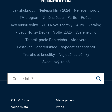
Populární témata
Jak zhubnout
Nejlepší filmy 2024
Nejlepší horory
TV program
Změna času
Partie
Počasí
Kdy budou volby
ZOO Nové začátky
Auto – katalog
7 pádů Honzy Dědka
Volby 2025
Svařené víno
Tatarák podle Pohlreicha
Aloe vera
Pěstování lichořeřišnice
Výpočet ascendentu
Tvarohové knedlíky
Nejlepší palačinky
Švestkový koláč
O FTV Prima
Management
Volná místa
Press