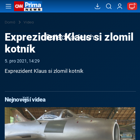
Domů
Videa
Exprezident Klaus si zlomil
Failed to fetch
kotník
5. pro 2021, 14:29
Exprezident Klaus si zlomil kotník
Nejnovější videa