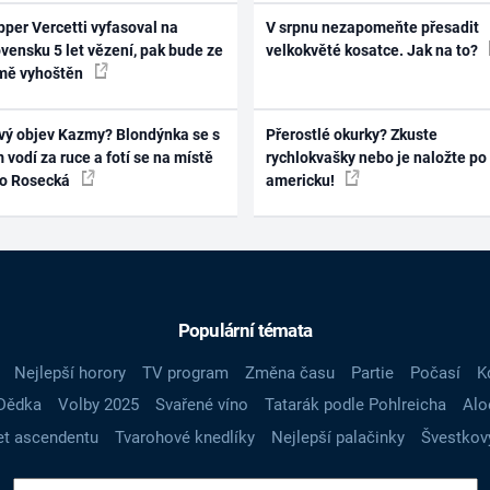
per Vercetti vyfasoval na
V srpnu nezapomeňte přesadit
vensku 5 let vězení, pak bude ze
velkokvěté kosatce. Jak na to?
mě vyhoštěn
vý objev Kazmy? Blondýnka se s
Přerostlé okurky? Zkuste
 vodí za ruce a fotí se na místě
rychlokvašky nebo je naložte po
ko Rosecká
americku!
Populární témata
Nejlepší horory
TV program
Změna času
Partie
Počasí
K
Dědka
Volby 2025
Svařené víno
Tatarák podle Pohlreicha
Alo
t ascendentu
Tvarohové knedlíky
Nejlepší palačinky
Švestkov