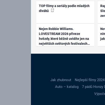
TOP filmy a seriály podle mladých
Rap
diváků
Slo
ze
Nejen Robbie Williams.
No
LOVESTREAM 2026 přiveze
ním
hvězdy, které běžně uvidíte jen na
ja
největších světových festivalech
Jak zhubnout
Nejlepší filmy 2024
Auto – katalog
7 pádů Honzy 
Výpoče