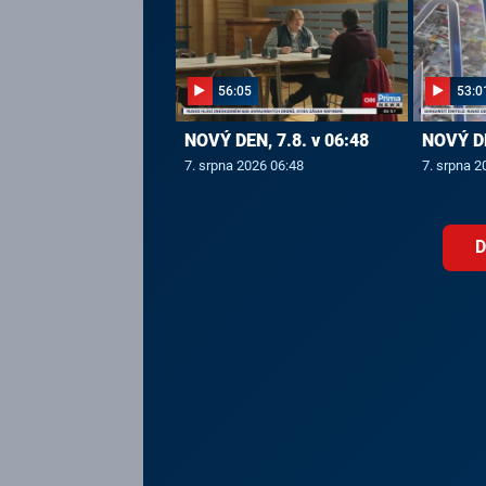
56:05
53:0
NOVÝ DEN, 7.8. v 06:48
NOVÝ DE
7. srpna 2026 06:48
7. srpna 2
D