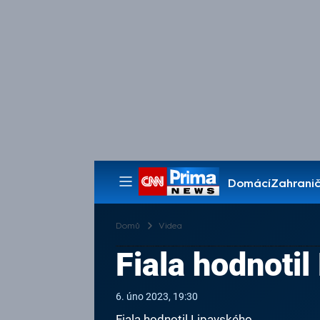
Domácí
Zahranič
Pořady
Domů
Videa
Fiala hodnoti
6. úno 2023, 19:30
Fiala hodnotil Lipavského