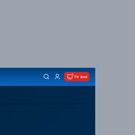
TV živě