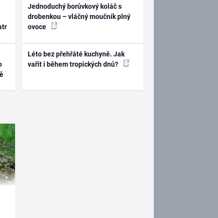
Jednoduchý borůvkový koláč s
drobenkou – vláčný moučník plný
atr
ovoce
Léto bez přehřáté kuchyně. Jak
o
vařit i během tropických dnů?
ně