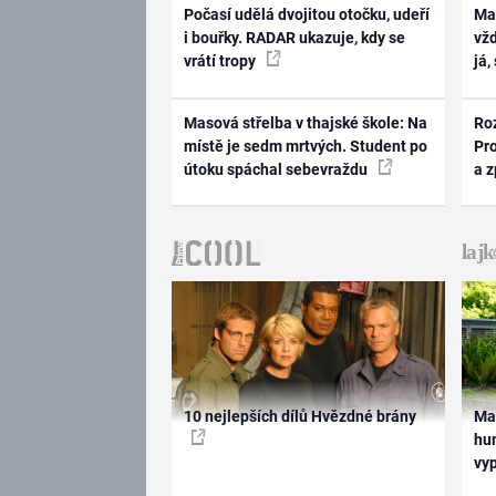
Počasí udělá dvojitou otočku, udeří
Ma
i bouřky. RADAR ukazuje, kdy se
vž
vrátí tropy
já,
Masová střelba v thajské škole: Na
Ro
místě je sedm mrtvých. Student po
Pr
útoku spáchal sebevraždu
a 
10 nejlepších dílů Hvězdné brány
Ma
hum
vy