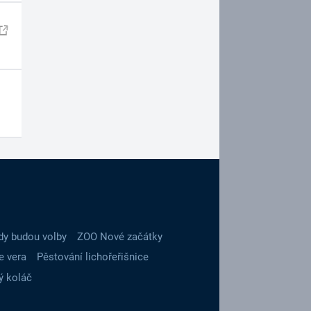
dy budou volby
ZOO Nové začátky
e vera
Pěstování lichořeřišnice
ý koláč