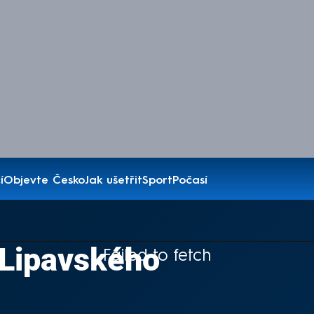
í
Objevte Česko
Jak ušetřit
Sport
Počasí
l Lipavského
Failed to fetch