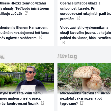
thiase Hložka ženy do vztahu
Operace Entebbe ukázala
dy uhnaly: Teď budu iniciátorem
schopnosti Izraele. Při
 slibuje zpěvák
osvobozování rukojmích padl br
premiéra
zloučení s Glenem Hansardem:
Video zachytilo výzkumníka na
outěná rakev, dojemná řeč Bona
okraji lávového jezera. Je to jak
zpěv Irglové s Vedderem
pohled do Slunce, hlásil vzruše
rtyho frky: Táta kvůli mému
Muchomůrku růžovku ani sucho
oru málem přišel o práci,
nezdolá! Jak ji rozeznat od
práví kontroverzní Řezník
tygrované?