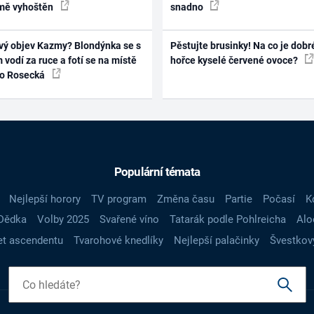
mě vyhoštěn
snadno
vý objev Kazmy? Blondýnka se s
Pěstujte brusinky! Na co je dobr
 vodí za ruce a fotí se na místě
hořce kyselé červené ovoce?
ko Rosecká
Populární témata
Nejlepší horory
TV program
Změna času
Partie
Počasí
K
Dědka
Volby 2025
Svařené víno
Tatarák podle Pohlreicha
Alo
t ascendentu
Tvarohové knedlíky
Nejlepší palačinky
Švestkov