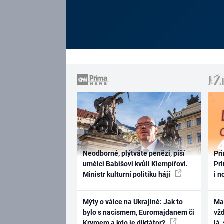
Neodborné, plýtváte penězi, píší
Pri
umělci Babišovi kvůli Klempířovi.
Pri
Ministr kulturní politiku hájí
i n
Mýty o válce na Ukrajině: Jak to
Ma
bylo s nacismem, Euromajdanem či
vž
Krymem a kdo je diktátor?
já,