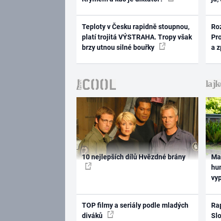
Teploty v Česku rapidně stoupnou,
Ro
platí trojitá VÝSTRAHA. Tropy však
Pr
brzy utnou silné bouřky
a 
10 nejlepších dílů Hvězdné brány
Ma
hum
vy
TOP filmy a seriály podle mladých
Rap
diváků
Slo