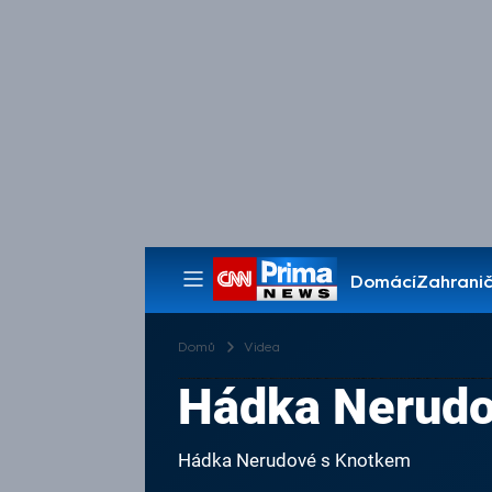
Domácí
Zahranič
Pořady
Domů
Videa
Hádka Nerudo
Hádka Nerudové s Knotkem