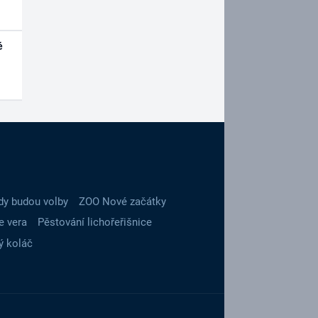
é
dy budou volby
ZOO Nové začátky
e vera
Pěstování lichořeřišnice
ý koláč