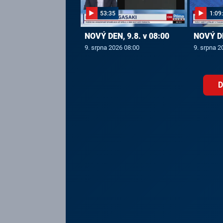
53:35
1:09
NOVÝ DEN, 9.8. v 08:00
NOVÝ DE
9. srpna 2026 08:00
9. srpna 2
D