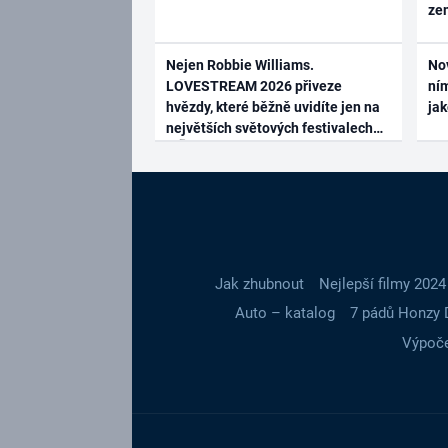
ze
Nejen Robbie Williams.
No
LOVESTREAM 2026 přiveze
ním
hvězdy, které běžně uvidíte jen na
ja
největších světových festivalech
Jak zhubnout
Nejlepší filmy 2024
Auto – katalog
7 pádů Honzy 
Výpoče