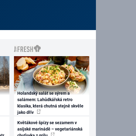
Holandský salát se sýrem a
salámem: Lahůdkářská retro
klasika, která chutná stejně skvěle
jako dřív
Květákové špízy se sezamem v
asijské marinádě – vegetariánská
atr
chuťovka z grilu