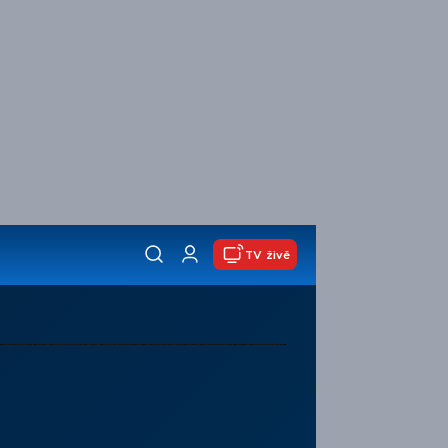
TV živě