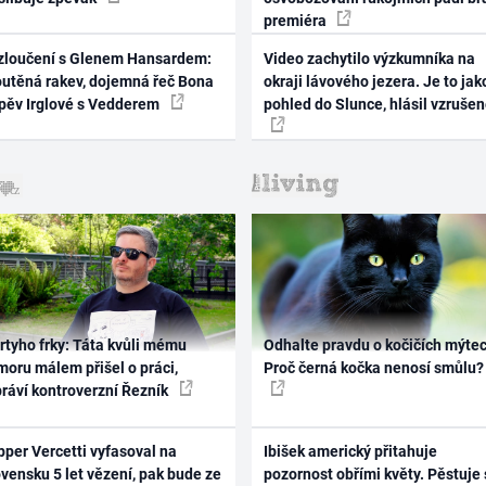
premiéra
zloučení s Glenem Hansardem:
Video zachytilo výzkumníka na
outěná rakev, dojemná řeč Bona
okraji lávového jezera. Je to jak
zpěv Irglové s Vedderem
pohled do Slunce, hlásil vzruše
rtyho frky: Táta kvůli mému
Odhalte pravdu o kočičích mýtec
oru málem přišel o práci,
Proč černá kočka nenosí smůlu?
práví kontroverzní Řezník
per Vercetti vyfasoval na
Ibišek americký přitahuje
vensku 5 let vězení, pak bude ze
pozornost obřími květy. Pěstuje 