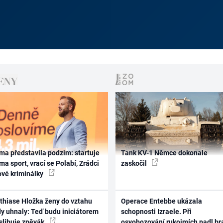
ma představila podzim: startuje
Tank KV-1 Němce dokonale
ma sport, vrací se Polabí, Zrádci
zaskočil
ové kriminálky
thiase Hložka ženy do vztahu
Operace Entebbe ukázala
dy uhnaly: Teď budu iniciátorem
schopnosti Izraele. Při
 slibuje zpěvák
osvobozování rukojmích padl br