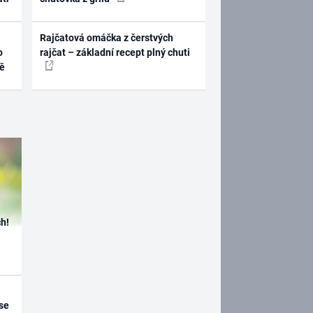
Rajčatová omáčka z čerstvých
o
rajčat – základní recept plný chuti
ně
h!
se