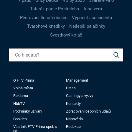
7 pádů Honzy Dědka
Volby 2025
Svařené víno
Tatarák podle Pohlreicha
Aloe vera
Pěstování lichořeřišnice
Výpočet ascendentu
Tvarohové knedlíky
Nejlepší palačinky
Švestkový koláč
O FTV Prima
Management
Volná místa
Press
Reklama
Castingy a výzvy
HbbTV
Kontakty
Podmínky užívání
Zpracování osobních údajů
Cookies
Nápověda
Vlastník FTV Prima spol. s
Redakce
r.o.