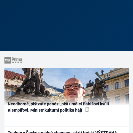
Neodborné, plýtváte penězi, píší umělci Babišovi kvůli
Klempířovi. Ministr kulturní politiku hájí
Teploty v Česku rapidně stoupnou, platí trojitá VÝSTRAHA.