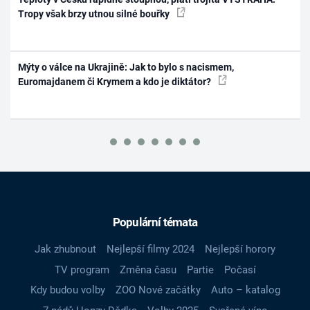
Tropy však brzy utnou silné bouřky
Mýty o válce na Ukrajině: Jak to bylo s nacismem,
Euromajdanem či Krymem a kdo je diktátor?
Populární témata
Jak zhubnout
Nejlepší filmy 2024
Nejlepší horory
TV program
Změna času
Partie
Počasí
Kdy budou volby
ZOO Nové začátky
Auto – katalog