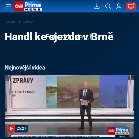
Domů
Videa
Handl ke sjezdu v Brně
Failed to fetch
Nejnovější videa
25:27