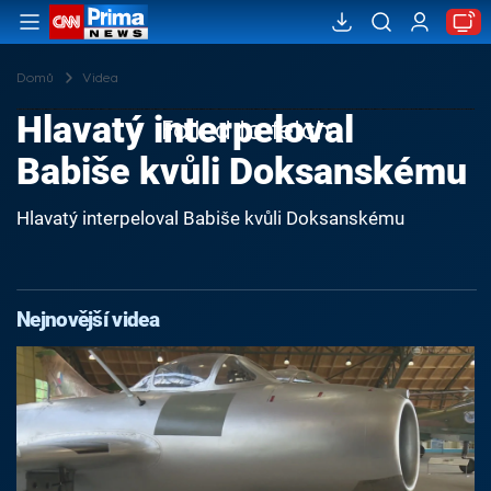
Domů
Videa
Hlavatý interpeloval
Failed to fetch
Babiše kvůli Doksanskému
Hlavatý interpeloval Babiše kvůli Doksanskému
Nejnovější videa