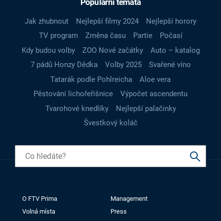
Populární témata
Jak zhubnout
Nejlepší filmy 2024
Nejlepší horory
TV program
Změna času
Partie
Počasí
Kdy budou volby
ZOO Nové začátky
Auto – katalog
7 pádů Honzy Dědka
Volby 2025
Svařené víno
Tatarák podle Pohlreicha
Aloe vera
Pěstování lichořeřišnice
Výpočet ascendentu
Tvarohové knedlíky
Nejlepší palačinky
Švestkový koláč
O FTV Prima
Management
Volná místa
Press