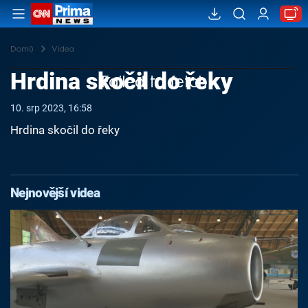
Domů
Videa
Hrdina skočil do řeky
Failed to fetch
10. srp 2023, 16:58
Hrdina skočil do řeky
Nejnovější videa