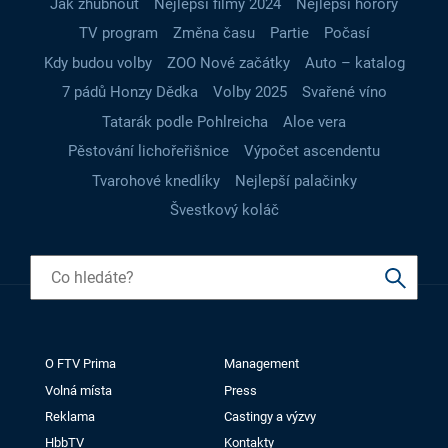
Jak zhubnout
Nejlepší filmy 2024
Nejlepší horory
TV program
Změna času
Partie
Počasí
Kdy budou volby
ZOO Nové začátky
Auto – katalog
7 pádů Honzy Dědka
Volby 2025
Svařené víno
Tatarák podle Pohlreicha
Aloe vera
Pěstování lichořeřišnice
Výpočet ascendentu
Tvarohové knedlíky
Nejlepší palačinky
Švestkový koláč
O FTV Prima
Management
Volná místa
Press
Reklama
Castingy a výzvy
HbbTV
Kontakty