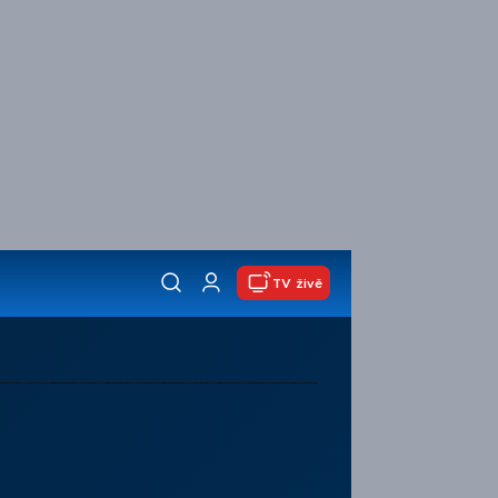
TV živě