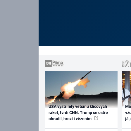
USA vystřílely většinu klíčových
Ma
raket, tvrdí CNN. Trump se ostře
vž
ohradil, hrozí i vězením
já,