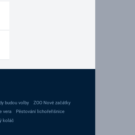
dy budou volby
ZOO Nové začátky
e vera
Pěstování lichořeřišnice
ý koláč