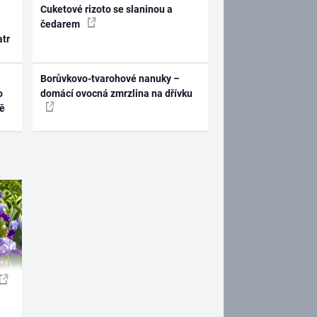
Cuketové rizoto se slaninou a
čedarem
atr
Borůvkovo-tvarohové nanuky –
o
domácí ovocná zmrzlina na dřívku
ně