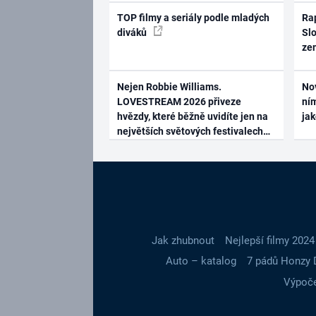
TOP filmy a seriály podle mladých
Rap
diváků
Slo
ze
Nejen Robbie Williams.
No
LOVESTREAM 2026 přiveze
ním
hvězdy, které běžně uvidíte jen na
ja
největších světových festivalech
Jak zhubnout
Nejlepší filmy 2024
Auto – katalog
7 pádů Honzy 
Výpoče