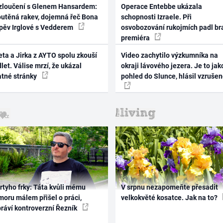
zloučení s Glenem Hansardem:
Operace Entebbe ukázala
outěná rakev, dojemná řeč Bona
schopnosti Izraele. Při
zpěv Irglové s Vedderem
osvobozování rukojmích padl br
premiéra
ta a Jirka z AYTO spolu zkouší
Video zachytilo výzkumníka na
let. Válise mrzí, že ukázal
okraji lávového jezera. Je to jak
atné stránky
pohled do Slunce, hlásil vzruše
rtyho frky: Táta kvůli mému
V srpnu nezapomeňte přesadit
oru málem přišel o práci,
velkokvěté kosatce. Jak na to?
práví kontroverzní Řezník