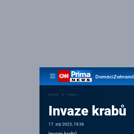
Domácí
Zahranič
Pořady
Domů
Videa
Invaze krabů
17. srp 2023, 19:36
Invaze krabů