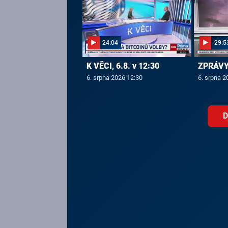
24:04
29:5
K VĚCI, 6.8. v 12:30
ZPRÁVY,
6. srpna 2026 12:30
6. srpna 2
D