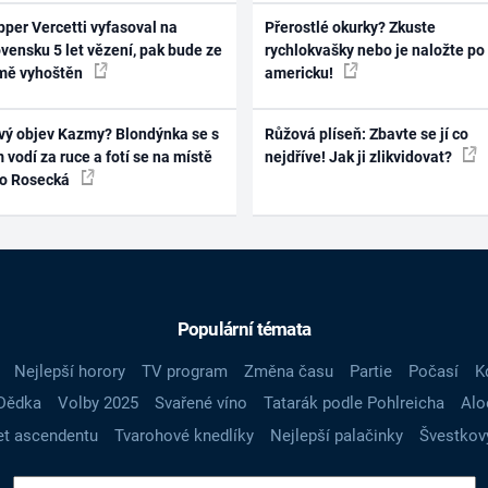
per Vercetti vyfasoval na
Přerostlé okurky? Zkuste
vensku 5 let vězení, pak bude ze
rychlokvašky nebo je naložte po
mě vyhoštěn
americku!
vý objev Kazmy? Blondýnka se s
Růžová plíseň: Zbavte se jí co
 vodí za ruce a fotí se na místě
nejdříve! Jak ji zlikvidovat?
ko Rosecká
Populární témata
Nejlepší horory
TV program
Změna času
Partie
Počasí
K
Dědka
Volby 2025
Svařené víno
Tatarák podle Pohlreicha
Alo
t ascendentu
Tvarohové knedlíky
Nejlepší palačinky
Švestkov