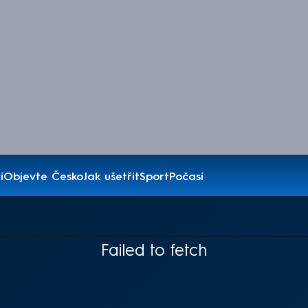
í
Objevte Česko
Jak ušetřit
Sport
Počasí
Failed to fetch