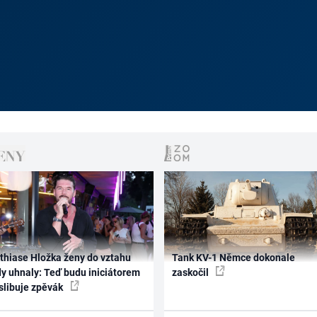
thiase Hložka ženy do vztahu
Tank KV-1 Němce dokonale
dy uhnaly: Teď budu iniciátorem
zaskočil
 slibuje zpěvák