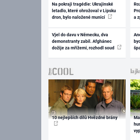
Na pokraji tragédie: Ukrajinské
Ro
letadlo, které ohrožoval v Lipsku
Pr
dron, bylo naložené municí
a 
Vjel do davu v Německu, dva
Ane
demonstranty zabil. Afghánec
byd
dožije za mřížemi, rozhodl soud
šp
10 nejlepších dílů Hvězdné brány
Ma
hum
vy