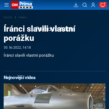
Domů
Videa
Íránci slavili vlastní
Failed to fetch
porážku
30. lis 2022, 14:18
Íránci slavili vlastní porážku
Nejnovější videa