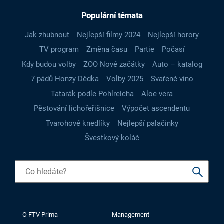
Populární témata
Jak zhubnout
Nejlepší filmy 2024
Nejlepší horory
TV program
Změna času
Partie
Počasí
Kdy budou volby
ZOO Nové začátky
Auto – katalog
7 pádů Honzy Dědka
Volby 2025
Svařené víno
Tatarák podle Pohlreicha
Aloe vera
Pěstování lichořeřišnice
Výpočet ascendentu
Tvarohové knedlíky
Nejlepší palačinky
Švestkový koláč
O FTV Prima
Management