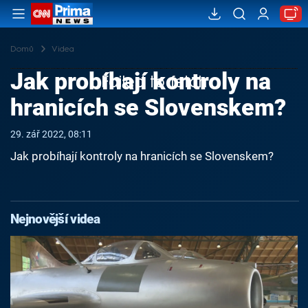
Domů
Videa
Jak probíhají kontroly na
Failed to fetch
hranicích se Slovenskem?
29. zář 2022, 08:11
Jak probíhají kontroly na hranicích se Slovenskem?
Nejnovější videa