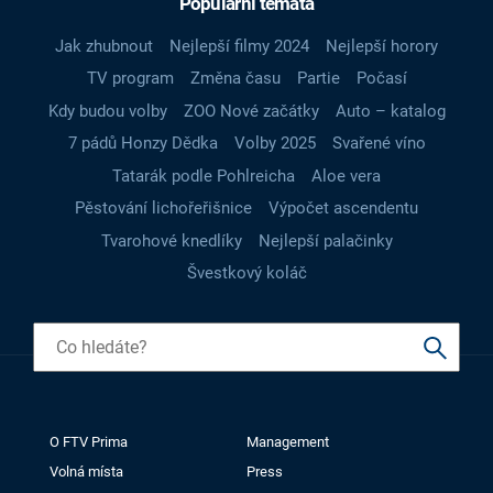
Populární témata
Jak zhubnout
Nejlepší filmy 2024
Nejlepší horory
TV program
Změna času
Partie
Počasí
Kdy budou volby
ZOO Nové začátky
Auto – katalog
7 pádů Honzy Dědka
Volby 2025
Svařené víno
Tatarák podle Pohlreicha
Aloe vera
Pěstování lichořeřišnice
Výpočet ascendentu
Tvarohové knedlíky
Nejlepší palačinky
Švestkový koláč
O FTV Prima
Management
Volná místa
Press