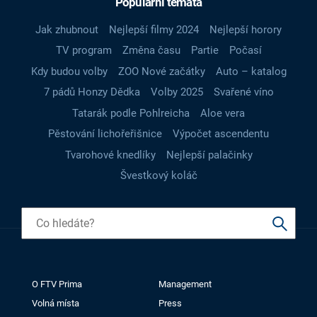
Populární témata
Jak zhubnout
Nejlepší filmy 2024
Nejlepší horory
TV program
Změna času
Partie
Počasí
Kdy budou volby
ZOO Nové začátky
Auto – katalog
7 pádů Honzy Dědka
Volby 2025
Svařené víno
Tatarák podle Pohlreicha
Aloe vera
Pěstování lichořeřišnice
Výpočet ascendentu
Tvarohové knedlíky
Nejlepší palačinky
Švestkový koláč
O FTV Prima
Management
Volná místa
Press