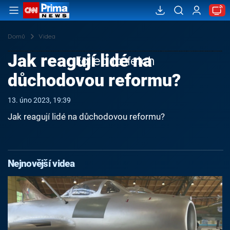
Domů
Videa
Jak reagují lidé na
Failed to fetch
důchodovou reformu?
13. úno 2023, 19:39
Jak reagují lidé na důchodovou reformu?
Nejnovější videa