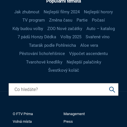
Populární témata
Jak zhubnout
Nejlepší filmy 2024
Nejlepší horory
TV program
Změna času
Partie
Počasí
Kdy budou volby
ZOO Nové začátky
Auto – katalog
7 pádů Honzy Dědka
Volby 2025
Svařené víno
Tatarák podle Pohlreicha
Aloe vera
Pěstování lichořeřišnice
Výpočet ascendentu
Tvarohové knedlíky
Nejlepší palačinky
Švestkový koláč
O FTV Prima
Management
Volná místa
Press