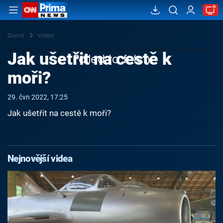
Domů
Videa
Jak ušetřit na cestě k
Failed to fetch
moři?
29. čvn 2022, 17:25
Jak ušetřit na cestě k moři?
Nejnovější videa