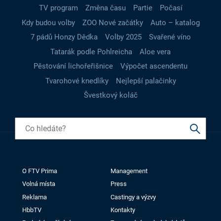
TV program
Změna času
Partie
Počasí
Kdy budou volby
ZOO Nové začátky
Auto – katalog
7 pádů Honzy Dědka
Volby 2025
Svařené víno
Tatarák podle Pohlreicha
Aloe vera
Pěstování lichořeřišnice
Výpočet ascendentu
Tvarohové knedlíky
Nejlepší palačinky
Švestkový koláč
O FTV Prima
Management
Volná místa
Press
Reklama
Castingy a výzvy
HbbTV
Kontakty