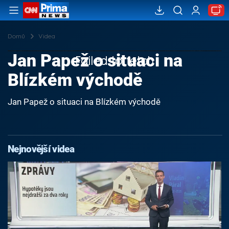
Domů
Videa
Jan Papež o situaci na
Failed to fetch
Blízkém východě
Jan Papež o situaci na Blízkém východě
Nejnovější videa