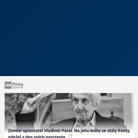
Zemřel spisovatel Vladimír Páral. Na jeho knihy se stály fronty,
odešel v den svých narozenin