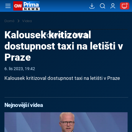
Domů
Videa
Kalousek kritizoval
Failed to fetch
dostupnost taxi na letišti v
Praze
6. lis 2023, 19:42
Kalousek kritizoval dostupnost taxi na letišti v Praze
Nejnovější videa