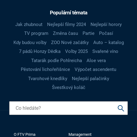
Populární témata
Jak zhubnout
Nejlepší filmy 2024
Nejlepší horory
TV program
Změna času
Partie
Počasí
Kdy budou volby
ZOO Nové začátky
Auto – katalog
7 pádů Honzy Dědka
Volby 2025
Svařené víno
Tatarák podle Pohlreicha
Aloe vera
Pěstování lichořeřišnice
Výpočet ascendentu
Tvarohové knedlíky
Nejlepší palačinky
Švestkový koláč
O FTV Prima
Management