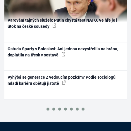
Varování tajných služeb: Putin chystá test NATO. Ve hře je i
útok na české sousedy
Ostuda Sparty v Boleslavi: Ani jednou nevystřelila na bránu,
doplatila na třesk v sestavě
Vyhýbá se generace Z vedoucím pozicím? Podle sociologů
mladí kariéru obětují jistotě