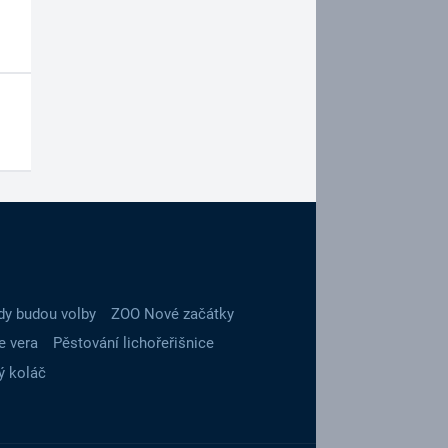
dy budou volby
ZOO Nové začátky
e vera
Pěstování lichořeřišnice
ý koláč