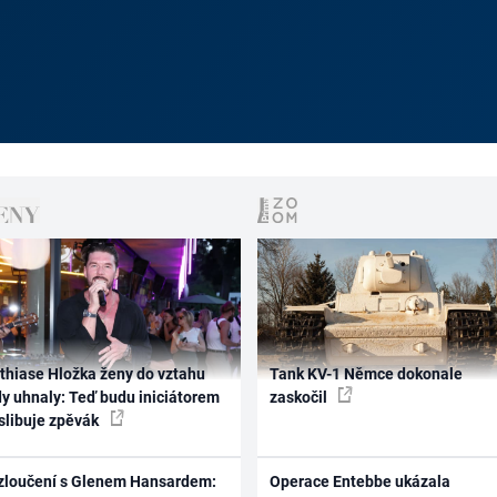
thiase Hložka ženy do vztahu
Tank KV-1 Němce dokonale
dy uhnaly: Teď budu iniciátorem
zaskočil
 slibuje zpěvák
zloučení s Glenem Hansardem:
Operace Entebbe ukázala