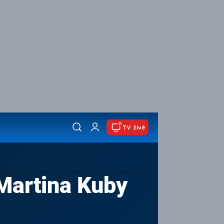
TV živě
Martina Kuby