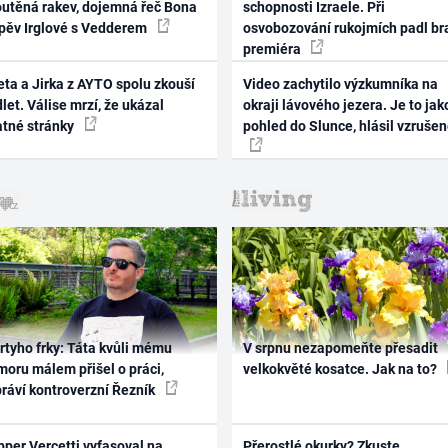
outěná rakev, dojemná řeč Bona
schopnosti Izraele. Při
zpěv Irglové s Vedderem
osvobozování rukojmích padl br
premiéra
ta a Jirka z AYTO spolu zkouší
Video zachytilo výzkumníka na
let. Válise mrzí, že ukázal
okraji lávového jezera. Je to jak
atné stránky
pohled do Slunce, hlásil vzruše
rtyho frky: Táta kvůli mému
V srpnu nezapomeňte přesadit
oru málem přišel o práci,
velkokvěté kosatce. Jak na to?
práví kontroverzní Řezník
per Vercetti vyfasoval na
Přerostlé okurky? Zkuste