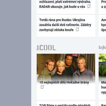
ochlazení, platí extrémní výstraha.
Pr
RADAR ukazuje, jak bude u vás
a 
Tvrdá rána pro Rusko: Ukrajina
Ane
zasáhla další dvě rafinerie. Záběry
byd
zachycují oblaka kouře
šp
10 nejlepších dílů Hvězdné brány
Ma
hum
vy
TOP filmy a seriály podle mladých
Rap