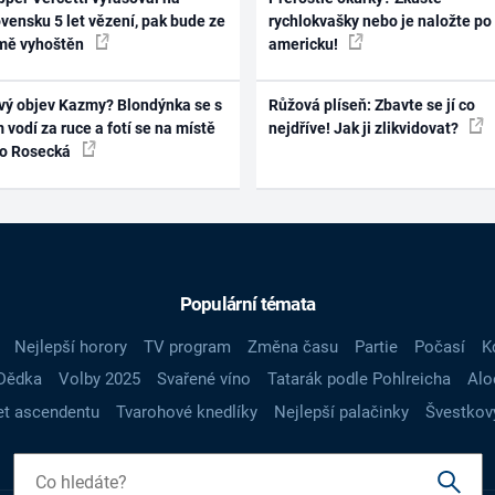
vensku 5 let vězení, pak bude ze
rychlokvašky nebo je naložte po
mě vyhoštěn
americku!
vý objev Kazmy? Blondýnka se s
Růžová plíseň: Zbavte se jí co
 vodí za ruce a fotí se na místě
nejdříve! Jak ji zlikvidovat?
ko Rosecká
Populární témata
Nejlepší horory
TV program
Změna času
Partie
Počasí
K
Dědka
Volby 2025
Svařené víno
Tatarák podle Pohlreicha
Alo
t ascendentu
Tvarohové knedlíky
Nejlepší palačinky
Švestkov