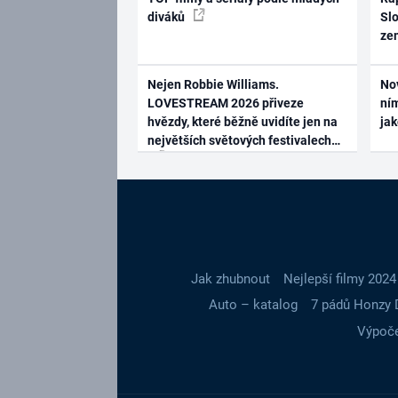
diváků
Slo
ze
Nejen Robbie Williams.
No
LOVESTREAM 2026 přiveze
ním
hvězdy, které běžně uvidíte jen na
ja
největších světových festivalech
Jak zhubnout
Nejlepší filmy 2024
Auto – katalog
7 pádů Honzy 
Výpoče