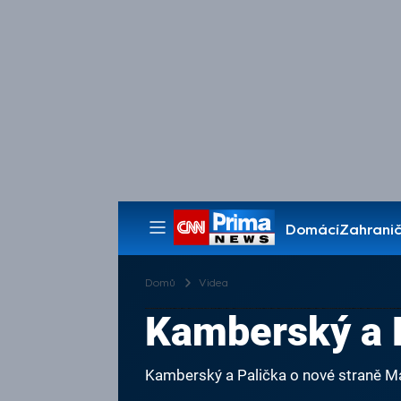
Domácí
Zahranič
Pořady
Domů
Videa
Kamberský a P
Kamberský a Palička o nové straně M