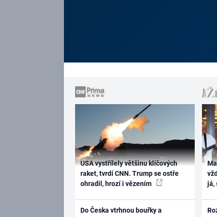
USA vystřílely většinu klíčových
Ma
raket, tvrdí CNN. Trump se ostře
vž
ohradil, hrozí i vězením
já,
Do Česka vtrhnou bouřky a
Ro