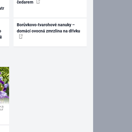
čedarem
atr
Borůvkovo-tvarohové nanuky –
o
domácí ovocná zmrzlina na dřívku
ně