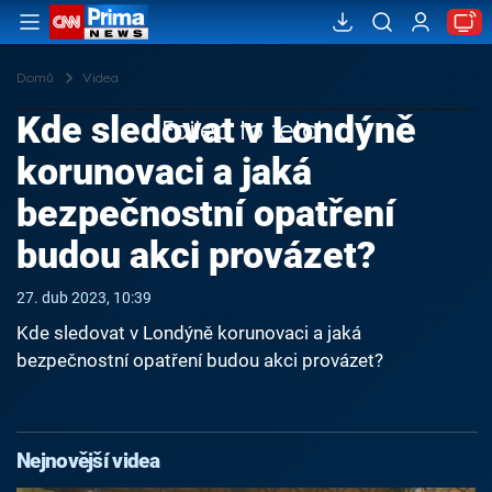
Domů
Videa
Kde sledovat v Londýně
Failed to fetch
korunovaci a jaká
bezpečnostní opatření
budou akci provázet?
27. dub 2023, 10:39
Kde sledovat v Londýně korunovaci a jaká
bezpečnostní opatření budou akci provázet?
Nejnovější videa