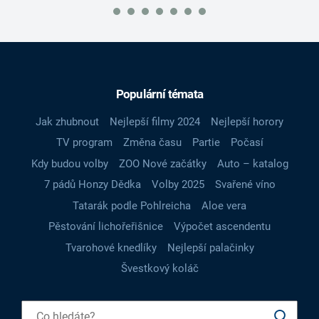
Populární témata
Jak zhubnout
Nejlepší filmy 2024
Nejlepší horory
TV program
Změna času
Partie
Počasí
Kdy budou volby
ZOO Nové začátky
Auto – katalog
7 pádů Honzy Dědka
Volby 2025
Svařené víno
Tatarák podle Pohlreicha
Aloe vera
Pěstování lichořeřišnice
Výpočet ascendentu
Tvarohové knedlíky
Nejlepší palačinky
Švestkový koláč