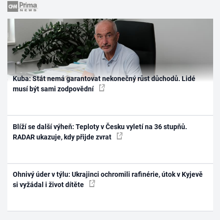
Kuba: Stát nemá garantovat nekonečný růst důchodů. Lidé
musí být sami zodpovědní
Blíží se další výheň: Teploty v Česku vyletí na 36 stupňů.
RADAR ukazuje, kdy přijde zvrat
Ohnivý úder v týlu: Ukrajinci ochromili rafinérie, útok v Kyjevě
si vyžádal i život dítěte