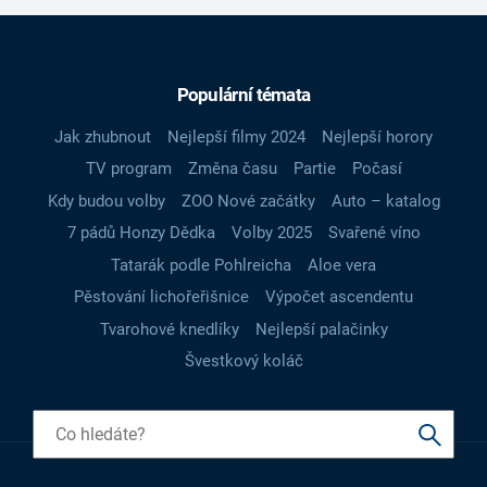
Populární témata
Jak zhubnout
Nejlepší filmy 2024
Nejlepší horory
TV program
Změna času
Partie
Počasí
Kdy budou volby
ZOO Nové začátky
Auto – katalog
7 pádů Honzy Dědka
Volby 2025
Svařené víno
Tatarák podle Pohlreicha
Aloe vera
Pěstování lichořeřišnice
Výpočet ascendentu
Tvarohové knedlíky
Nejlepší palačinky
Švestkový koláč