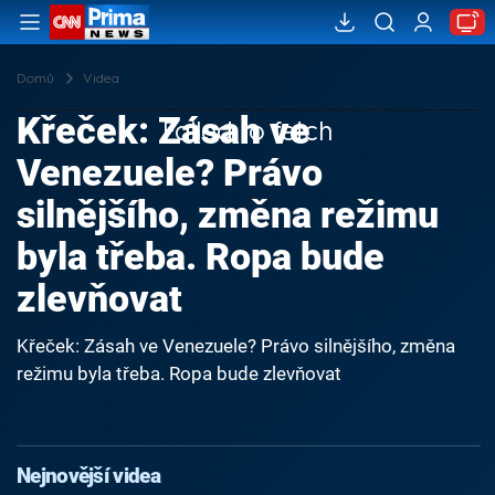
Domů
Videa
Křeček: Zásah ve
Failed to fetch
Venezuele? Právo
silnějšího, změna režimu
byla třeba. Ropa bude
zlevňovat
Křeček: Zásah ve Venezuele? Právo silnějšího, změna
režimu byla třeba. Ropa bude zlevňovat
Nejnovější videa