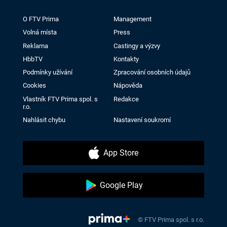
O FTV Prima
Management
Volná místa
Press
Reklama
Castingy a výzvy
HbbTV
Kontakty
Podmínky užívání
Zpracování osobních údajů
Cookies
Nápověda
Vlastník FTV Prima spol. s
Redakce
r.o.
Nahlásit chybu
Nastavení soukromí
App Store
Google Play
© FTV Prima spol. s r.o.