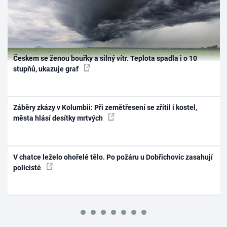
Českem se ženou bouřky a silný vítr. Teplota spadla i o 10
stupňů, ukazuje graf
Záběry zkázy v Kolumbii: Při zemětřesení se zřítil i kostel,
města hlásí desítky mrtvých
V chatce leželo ohořelé tělo. Po požáru u Dobřichovic zasahují
policisté