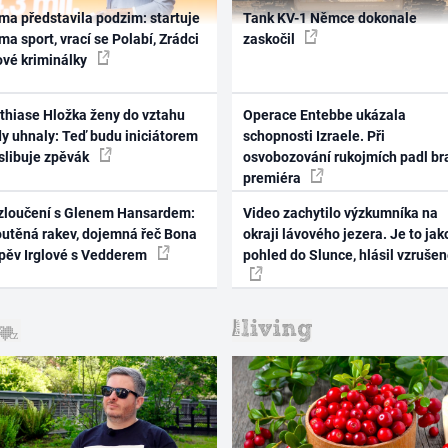
ma představila podzim: startuje
Tank KV-1 Němce dokonale
ma sport, vrací se Polabí, Zrádci
zaskočil
ové kriminálky
thiase Hložka ženy do vztahu
Operace Entebbe ukázala
dy uhnaly: Teď budu iniciátorem
schopnosti Izraele. Při
 slibuje zpěvák
osvobozování rukojmích padl br
premiéra
zloučení s Glenem Hansardem:
Video zachytilo výzkumníka na
outěná rakev, dojemná řeč Bona
okraji lávového jezera. Je to jak
zpěv Irglové s Vedderem
pohled do Slunce, hlásil vzruše