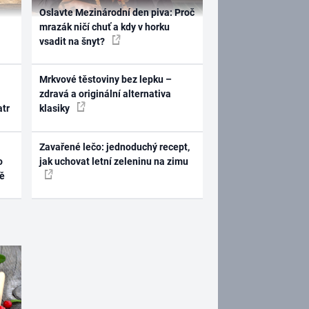
Oslavte Mezinárodní den piva: Proč
mrazák ničí chuť a kdy v horku
vsadit na šnyt?
Mrkvové těstoviny bez lepku –
zdravá a originální alternativa
atr
klasiky
Zavařené lečo: jednoduchý recept,
o
jak uchovat letní zeleninu na zimu
ně