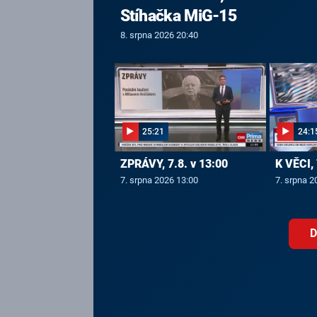
Stíhačka MiG-15
8. srpna 2026 20:40
25:21
24:1
ZPRÁVY, 7.8. v 13:00
K VĚCI, 
7. srpna 2026 13:00
7. srpna 2
D