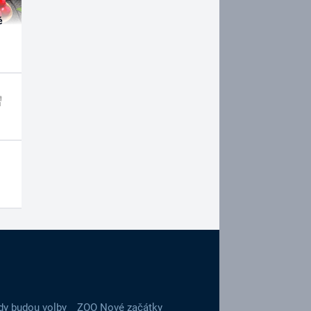
é
dy budou volby
ZOO Nové začátky