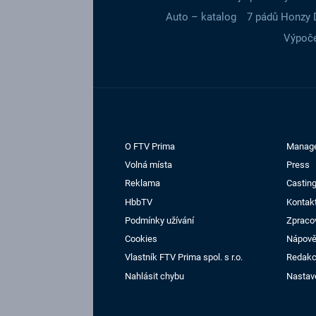
Auto – katalog
7 pádů Honzy 
Výpoče
O FTV Prima
Manag
Volná místa
Press
Reklama
Casting
HbbTV
Kontak
Podmínky užívání
Zpraco
Cookies
Nápov
Vlastník FTV Prima spol. s r.o.
Redak
Nahlásit chybu
Nastav