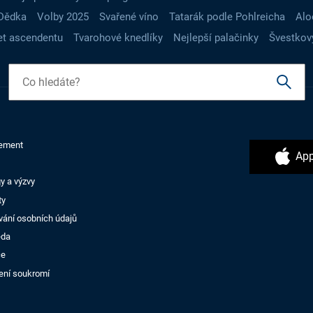
Dědka
Volby 2025
Svařené víno
Tatarák podle Pohlreicha
Alo
t ascendentu
Tvarohové knedlíky
Nejlepší palačinky
Švestkov
ement
App
y a výzvy
ty
vání osobních údajů
ěda
ce
ení soukromí