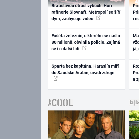
Bratislavou otřásl výbuch: Hoří
Pri
rafinerie Slovnaft. Metropolí se šíří
Pri
dým, zachycuje video
i n
Exšéfa železnic, u kterého se našlo
Ma
80 milionů, obvinila policie. Zajímá
vž
se i o další lidi
já,
Sparta bez kapitána. Haraslín míří
Ro
do Saúdské Arábie, uvádí zdroje
Pr
a 