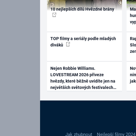
10 nejlepších dílů Hvězdné brány
Ma
hum
vy
TOP filmy a seriály podle mladých
Rap
diváků
Slo
ze
Nejen Robbie Williams.
No
LOVESTREAM 2026 přiveze
ním
hvězdy, které běžně uvidíte jen na
ja
největších světových festivalech
Jak zhubnout
Nejlepší filmy 2024