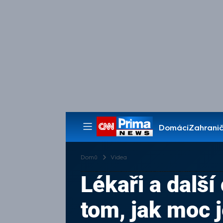
Domácí
Zahranič
Pořady
Domů
Videa
Lékaři a dalš
tom, jak moc 