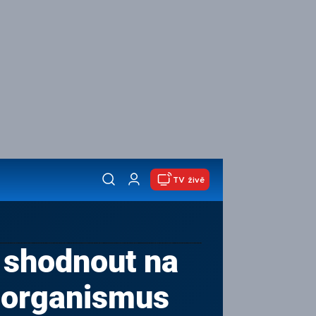
TV živě
u shodnout na
ý organismus