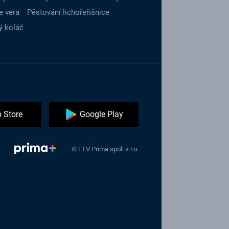
e vera
Pěstování lichořeřišnice
ý koláč
 Store
Google Play
© FTV Prima spol. s r.o.