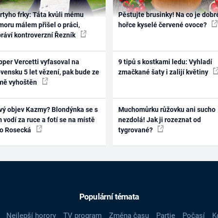
rtyho frky: Táta kvůli mému
Pěstujte brusinky! Na co je dobr
oru málem přišel o práci,
hořce kyselé červené ovoce?
práví kontroverzní Řezník
per Vercetti vyfasoval na
9 tipů s kostkami ledu: Vyhladí
vensku 5 let vězení, pak bude ze
zmačkané šaty i zalijí květiny
mě vyhoštěn
vý objev Kazmy? Blondýnka se s
Muchomůrku růžovku ani sucho
 vodí za ruce a fotí se na místě
nezdolá! Jak ji rozeznat od
ko Rosecká
tygrované?
Populární témata
Nejlepší horory
TV program
Změna času
Partie
Počasí
K