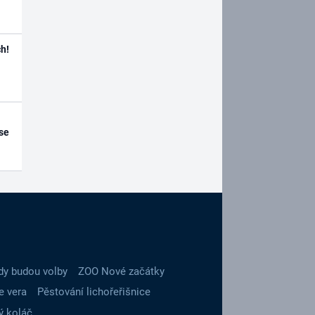
h!
se
dy budou volby
ZOO Nové začátky
e vera
Pěstování lichořeřišnice
ý koláč