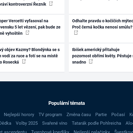
práví kontroverzní Řezník
per Vercetti vyfasoval na
Odhalte pravdu o kočičích mýtec
vensku 5 let vězení, pak bude ze
Proč černá kočka nenosí smůlu?
mě vyhoštěn
vý objev Kazmy? Blondýnka se s
Ibišek americký přitahuje
 vodí za ruce a fotí se na místě
pozornost obřími květy. Pěstuje 
ko Rosecká
snadno
Populární témata
Nejlepší horory
TV program
Změna času
Partie
Počasí
K
Dědka
Volby 2025
Svařené víno
Tatarák podle Pohlreicha
Alo
t ascendentu
Tvarohové knedlíky
Nejlepší palačinky
Švestkov