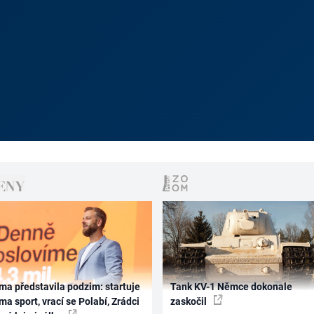
ma představila podzim: startuje
Tank KV-1 Němce dokonale
ma sport, vrací se Polabí, Zrádci
zaskočil