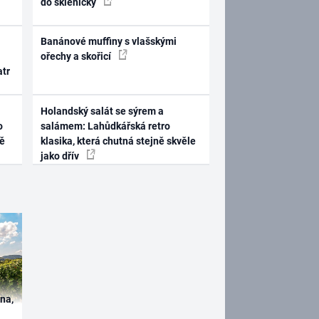
do skleničky
Banánové muffiny s vlašskými
ořechy a skořicí
atr
Holandský salát se sýrem a
o
salámem: Lahůdkářská retro
ně
klasika, která chutná stejně skvěle
jako dřív
ína,