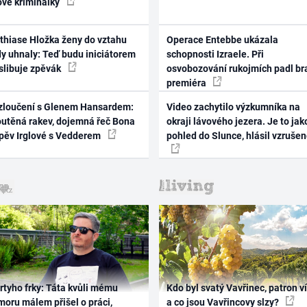
ové kriminálky
thiase Hložka ženy do vztahu
Operace Entebbe ukázala
dy uhnaly: Teď budu iniciátorem
schopnosti Izraele. Při
 slibuje zpěvák
osvobozování rukojmích padl br
premiéra
zloučení s Glenem Hansardem:
Video zachytilo výzkumníka na
outěná rakev, dojemná řeč Bona
okraji lávového jezera. Je to jak
zpěv Irglové s Vedderem
pohled do Slunce, hlásil vzruše
rtyho frky: Táta kvůli mému
Kdo byl svatý Vavřinec, patron v
oru málem přišel o práci,
a co jsou Vavřincovy slzy?