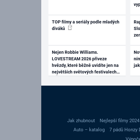
vy
TOP filmy a seriály podle mladých
Rap
diváků
Slo
ze
Nejen Robbie Williams.
No
LOVESTREAM 2026 přiveze
ním
hvězdy, které běžně uvidíte jen na
ja
největších světových festivalech
Jak zhubnout
Nejlepší filmy 2024
Auto – katalog
7 pádů Honzy 
Výpoče