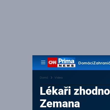
Domácí
Zahranič
Pořady
Domů
Videa
Lékaři zhodnot
Zemana