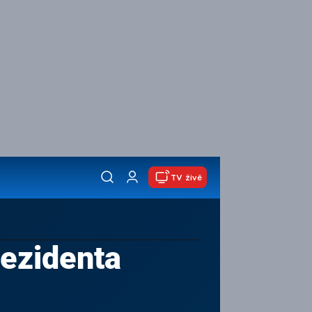
TV živě
rezidenta