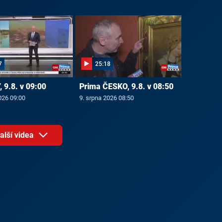
7
25:18
 9.8. v 09:00
Prima ČESKO, 9.8. v 08:50
026 09:00
9. srpna 2026 08:50
alší videa