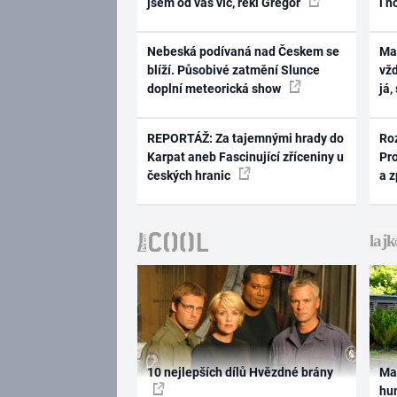
jsem od vás víc, řekl Gregor
i n
Nebeská podívaná nad Českem se
Ma
blíží. Působivé zatmění Slunce
vž
doplní meteorická show
já,
REPORTÁŽ: Za tajemnými hrady do
Ro
Karpat aneb Fascinující zříceniny u
Pr
českých hranic
a 
10 nejlepších dílů Hvězdné brány
Ma
hum