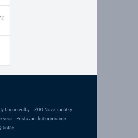
dy budou volby
ZOO Nové začátky
e vera
Pěstování lichořeřišnice
ý koláč