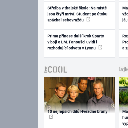
Střelba v thajské škole: Na místě
Ma
jsou čtyři mrtví. Student po útoku
vž
spáchal sebevraždu
já,
Prima přinese další krok Sparty
Ro
v boji o LM. Fanoušci uvidí i
Pr
rozhodující odvetu v Lyonu
a 
10 nejlepších dílů Hvězdné brány
Ma
hum
vy