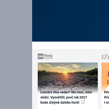
Letošní vlna veder? Nic moc, míní
Pri
vědci. Vysvětlili, proč rok 2027
Pri
bude zřejmě daleko horší
i n