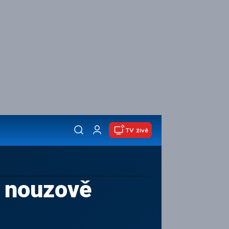
TV živě
o nouzově