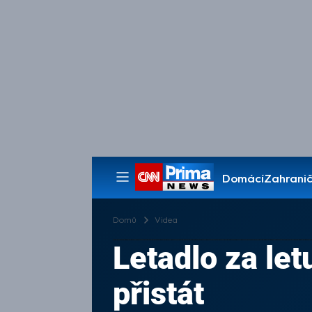
Domácí
Zahranič
Pořady
Domů
Videa
Letadlo za let
přistát