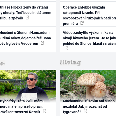
thiase Hložka ženy do vztahu
Operace Entebbe ukázala
dy uhnaly: Teď budu iniciátorem
schopnosti Izraele. Při
 slibuje zpěvák
osvobozování rukojmích padl br
premiéra
zloučení s Glenem Hansardem:
Video zachytilo výzkumníka na
outěná rakev, dojemná řeč Bona
okraji lávového jezera. Je to jak
zpěv Irglové s Vedderem
pohled do Slunce, hlásil vzruše
rtyho frky: Táta kvůli mému
Muchomůrku růžovku ani sucho
oru málem přišel o práci,
nezdolá! Jak ji rozeznat od
práví kontroverzní Řezník
tygrované?