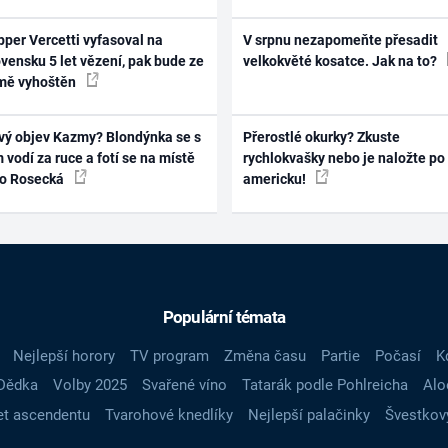
per Vercetti vyfasoval na
V srpnu nezapomeňte přesadit
vensku 5 let vězení, pak bude ze
velkokvěté kosatce. Jak na to?
mě vyhoštěn
vý objev Kazmy? Blondýnka se s
Přerostlé okurky? Zkuste
 vodí za ruce a fotí se na místě
rychlokvašky nebo je naložte po
ko Rosecká
americku!
Populární témata
Nejlepší horory
TV program
Změna času
Partie
Počasí
K
Dědka
Volby 2025
Svařené víno
Tatarák podle Pohlreicha
Alo
t ascendentu
Tvarohové knedlíky
Nejlepší palačinky
Švestkov