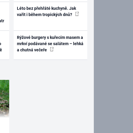
Léto bez přehřáté kuchyně. Jak
vařit i během tropických dnů?
atr
Rýžové burgery s kuřecím masem a
o
mrkví podávané se salátem – lehká
ně
a chutná večeře