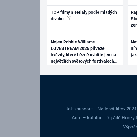
TOP filmy a seriály podle mladých
Rap
diváků
Slo
ze
Nejen Robbie Williams.
No
LOVESTREAM 2026 přiveze
ním
hvězdy, které běžně uvidíte jen na
ja
největších světových festivalech
Jak zhubnout
Nejlepší filmy 2024
Auto – katalog
7 pádů Honzy 
Výpoče