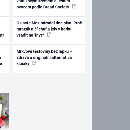
vanilkovým krémem a lesním
ovocem podle Bread Society
Oslavte Mezinárodní den piva: Proč
mrazák ničí chuť a kdy v horku
atr
vsadit na šnyt?
Mrkvové těstoviny bez lepku –
o
zdravá a originální alternativa
ně
klasiky
é