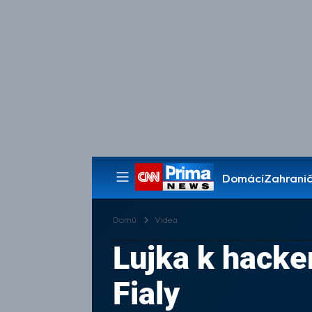
Domácí
Zahranič
Pořady
Domů
Videa
Lujka k hacke
Fialy