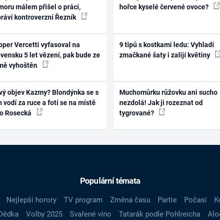
oru málem přišel o práci,
hořce kyselé červené ovoce?
práví kontroverzní Řezník
per Vercetti vyfasoval na
9 tipů s kostkami ledu: Vyhladí
vensku 5 let vězení, pak bude ze
zmačkané šaty i zalijí květiny
mě vyhoštěn
vý objev Kazmy? Blondýnka se s
Muchomůrku růžovku ani sucho
 vodí za ruce a fotí se na místě
nezdolá! Jak ji rozeznat od
ko Rosecká
tygrované?
Populární témata
Nejlepší horory
TV program
Změna času
Partie
Počasí
K
Dědka
Volby 2025
Svařené víno
Tatarák podle Pohlreicha
Alo