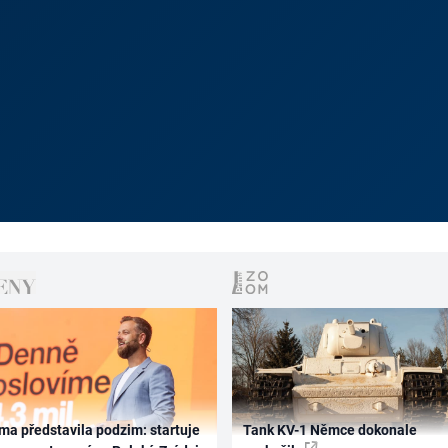
ma představila podzim: startuje
Tank KV-1 Němce dokonale