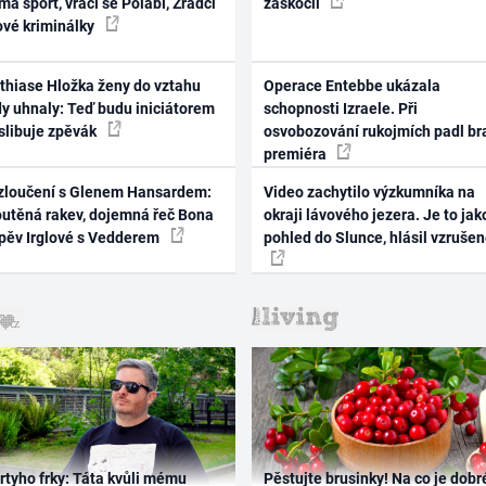
ma sport, vrací se Polabí, Zrádci
zaskočil
ové kriminálky
thiase Hložka ženy do vztahu
Operace Entebbe ukázala
dy uhnaly: Teď budu iniciátorem
schopnosti Izraele. Při
 slibuje zpěvák
osvobozování rukojmích padl br
premiéra
zloučení s Glenem Hansardem:
Video zachytilo výzkumníka na
outěná rakev, dojemná řeč Bona
okraji lávového jezera. Je to jak
zpěv Irglové s Vedderem
pohled do Slunce, hlásil vzruše
rtyho frky: Táta kvůli mému
Pěstujte brusinky! Na co je dobr