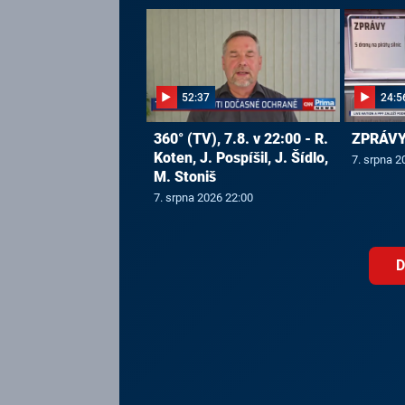
52:37
24:5
360° (TV), 7.8. v 22:00 - R.
ZPRÁVY,
Koten, J. Pospíšil, J. Šídlo,
7. srpna 2
M. Stoniš
7. srpna 2026 22:00
D