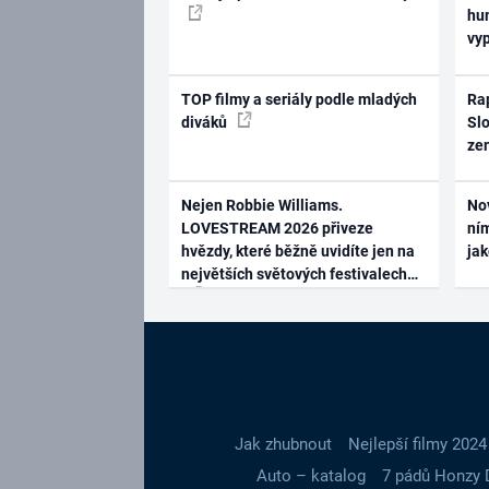
hum
vy
TOP filmy a seriály podle mladých
Rap
diváků
Slo
ze
Nejen Robbie Williams.
No
LOVESTREAM 2026 přiveze
ním
hvězdy, které běžně uvidíte jen na
ja
největších světových festivalech
Jak zhubnout
Nejlepší filmy 2024
Auto – katalog
7 pádů Honzy 