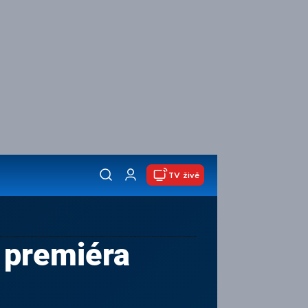
TV živě
 premiéra