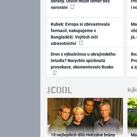
obrany. Útočit může téměř bez
Pri
varování
i n
Kubek: Evropa si zdevastovala
Ma
farmacii, nakupujeme v
vž
Bangladéši. Vojtěch ničí
já,
zdravotnictví
Dron s výbušninou u ukrajinského
Ro
letadla? Narychlo spíchnutá
Pr
provokace, okomentovalo Rusko
a 
10 nejlepších dílů Hvězdné brány
Ma