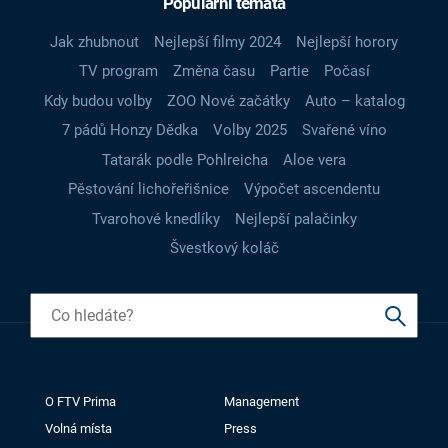
Populární témata
Jak zhubnout
Nejlepší filmy 2024
Nejlepší horory
TV program
Změna času
Partie
Počasí
Kdy budou volby
ZOO Nové začátky
Auto – katalog
7 pádů Honzy Dědka
Volby 2025
Svařené víno
Tatarák podle Pohlreicha
Aloe vera
Pěstování lichořeřišnice
Výpočet ascendentu
Tvarohové knedlíky
Nejlepší palačinky
Švestkový koláč
O FTV Prima
Management
Volná místa
Press