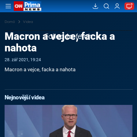
Domů
Videa
Macron a vejce, facka a
Failed to fetch
nahota
28. zář 2021, 19:24
Macron a vejce, facka a nahota
Nejnovější videa