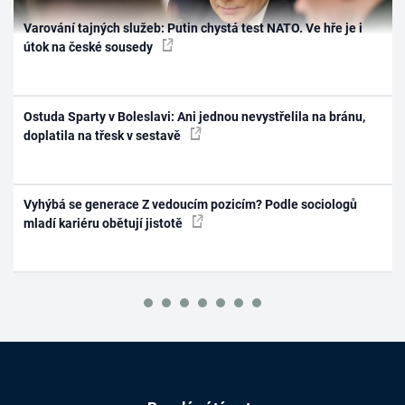
Varování tajných služeb: Putin chystá test NATO. Ve hře je i
útok na české sousedy
Ostuda Sparty v Boleslavi: Ani jednou nevystřelila na bránu,
doplatila na třesk v sestavě
Vyhýbá se generace Z vedoucím pozicím? Podle sociologů
mladí kariéru obětují jistotě