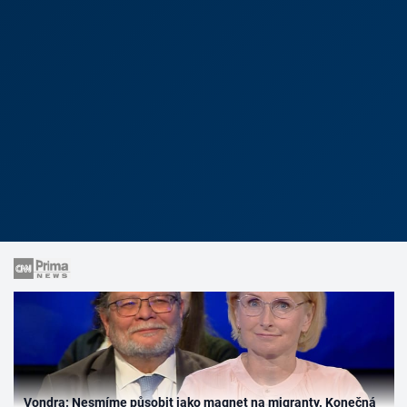
Vondra: Nesmíme působit jako magnet na migranty. Konečná