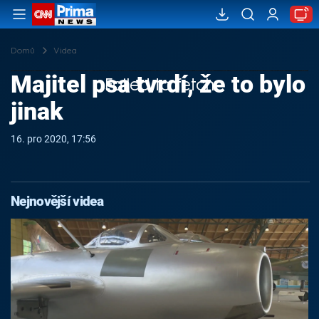
Domů
Videa
Majitel psa tvrdí, že to bylo
Failed to fetch
jinak
16. pro 2020, 17:56
Nejnovější videa