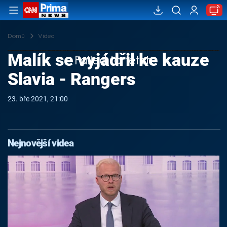
Domů
Videa
Malík se vyjádřil ke kauze
Failed to fetch
Slavia - Rangers
23. bře 2021, 21:00
Nejnovější videa