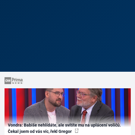
Vondra: Babiše nehlídáte, ale svítíte mu na uplácení voličů.
Čekal jsem od vás víc, řekl Gregor