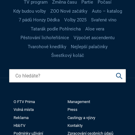
TV program
Změna času
Partie
Počasí
Kdy budou volby
ZOO Nové začátky
Auto – katalog
7 pádů Honzy Dědka
Volby 2025
Svařené víno
Tatarák podle Pohlreicha
Aloe vera
Pěstování lichořeřišnice
Výpočet ascendentu
Tvarohové knedlíky
Nejlepší palačinky
Švestkový koláč
O FTV Prima
Management
Volná místa
Press
Reklama
Castingy a výzvy
HbbTV
Kontakty
Podmínky užívání
Zpracování osobních údajů