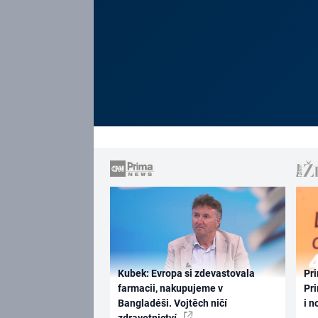
Kubek: Evropa si zdevastovala
Pri
farmacii, nakupujeme v
Pri
Bangladéši. Vojtěch ničí
i n
zdravotnictví