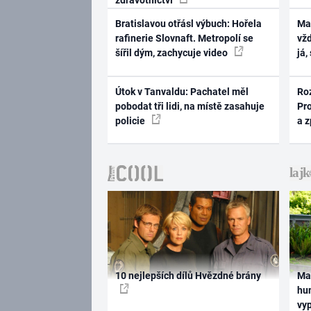
Bratislavou otřásl výbuch: Hořela
Ma
rafinerie Slovnaft. Metropolí se
vž
šířil dým, zachycuje video
já,
Útok v Tanvaldu: Pachatel měl
Ro
pobodat tři lidi, na místě zasahuje
Pr
policie
a 
10 nejlepších dílů Hvězdné brány
Ma
hum
vy