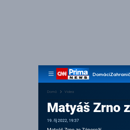
Domácí
Zahranič
Pořady
Domů
Videa
Matyáš Zrno z
19. říj 2022, 19:37
Matyáš Zrno ze Záporoží