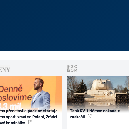
ma představila podzim: startuje
Tank KV-1 Němce dokonale
ma sport, vrací se Polabí, Zrádci
zaskočil
ové kriminálky