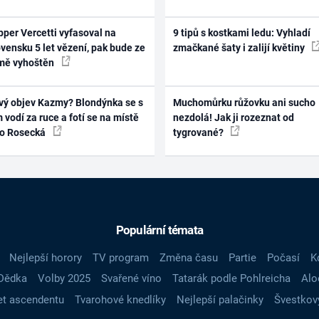
per Vercetti vyfasoval na
9 tipů s kostkami ledu: Vyhladí
vensku 5 let vězení, pak bude ze
zmačkané šaty i zalijí květiny
mě vyhoštěn
vý objev Kazmy? Blondýnka se s
Muchomůrku růžovku ani sucho
 vodí za ruce a fotí se na místě
nezdolá! Jak ji rozeznat od
ko Rosecká
tygrované?
Populární témata
Nejlepší horory
TV program
Změna času
Partie
Počasí
K
Dědka
Volby 2025
Svařené víno
Tatarák podle Pohlreicha
Alo
t ascendentu
Tvarohové knedlíky
Nejlepší palačinky
Švestkov