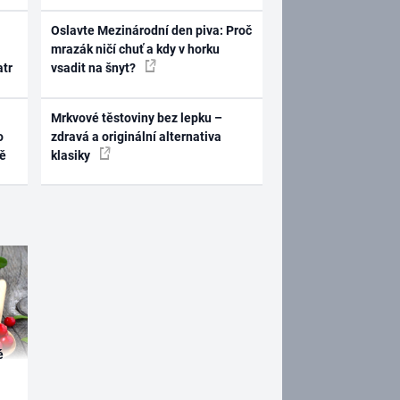
Oslavte Mezinárodní den piva: Proč
mrazák ničí chuť a kdy v horku
atr
vsadit na šnyt?
Mrkvové těstoviny bez lepku –
o
zdravá a originální alternativa
ně
klasiky
é