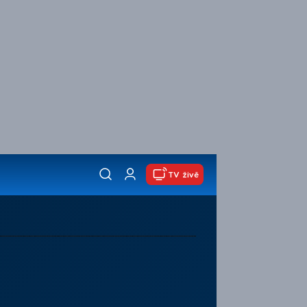
TV živě