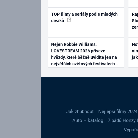
TOP filmy a seriály podle mladých
Rap
diváků
Slo
ze
Nejen Robbie Williams.
No
LOVESTREAM 2026 přiveze
ním
hvězdy, které běžně uvidíte jen na
ja
největších světových festivalech
Jak zhubnout
Nejlepší filmy 2024
Auto – katalog
7 pádů Honzy 
Výpoče