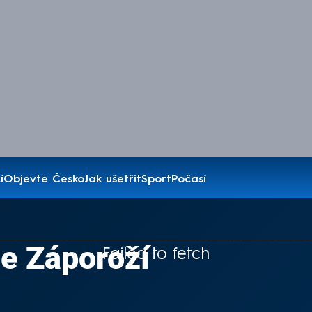
í
Objevte Česko
Jak ušetřit
Sport
Počasí
e Záporoží
Failed to fetch