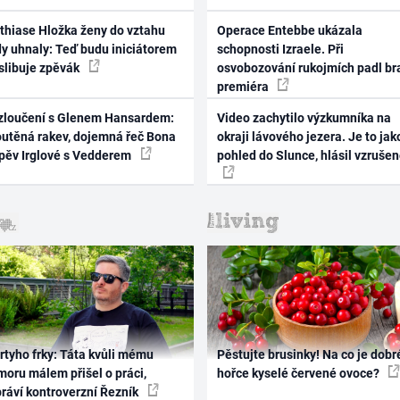
thiase Hložka ženy do vztahu
Operace Entebbe ukázala
dy uhnaly: Teď budu iniciátorem
schopnosti Izraele. Při
 slibuje zpěvák
osvobozování rukojmích padl br
premiéra
zloučení s Glenem Hansardem:
Video zachytilo výzkumníka na
outěná rakev, dojemná řeč Bona
okraji lávového jezera. Je to jak
zpěv Irglové s Vedderem
pohled do Slunce, hlásil vzruše
rtyho frky: Táta kvůli mému
Pěstujte brusinky! Na co je dobr
oru málem přišel o práci,
hořce kyselé červené ovoce?
práví kontroverzní Řezník