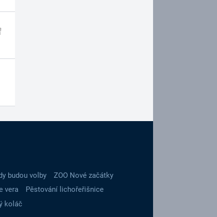
dy budou volby
ZOO Nové začátky
e vera
Pěstování lichořeřišnice
ý koláč