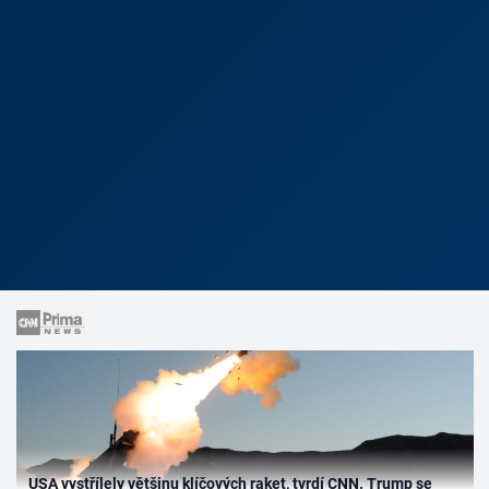
USA vystřílely většinu klíčových raket, tvrdí CNN. Trump se