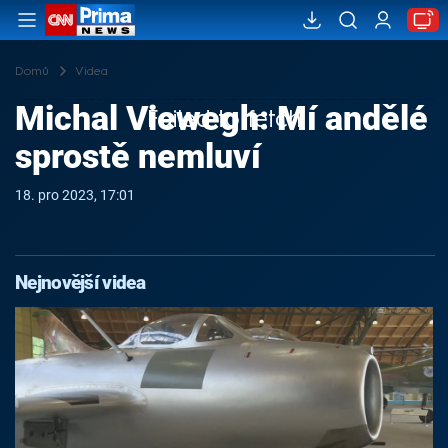
Domů
Videa
Michal Viewegh: Mí andělé
Failed to fetch
sprostě nemluví
18. pro 2023, 17:01
Nejnovější videa