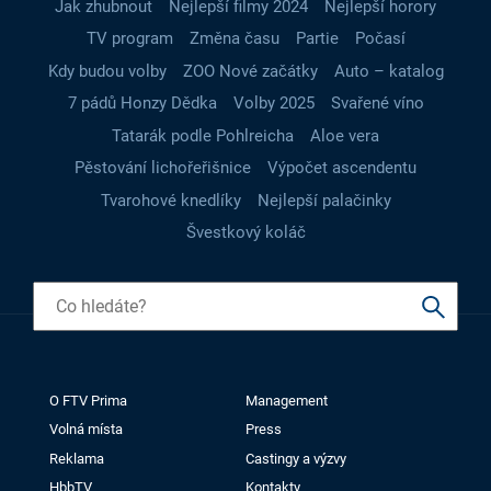
Jak zhubnout
Nejlepší filmy 2024
Nejlepší horory
TV program
Změna času
Partie
Počasí
Kdy budou volby
ZOO Nové začátky
Auto – katalog
7 pádů Honzy Dědka
Volby 2025
Svařené víno
Tatarák podle Pohlreicha
Aloe vera
Pěstování lichořeřišnice
Výpočet ascendentu
Tvarohové knedlíky
Nejlepší palačinky
Švestkový koláč
O FTV Prima
Management
Volná místa
Press
Reklama
Castingy a výzvy
HbbTV
Kontakty