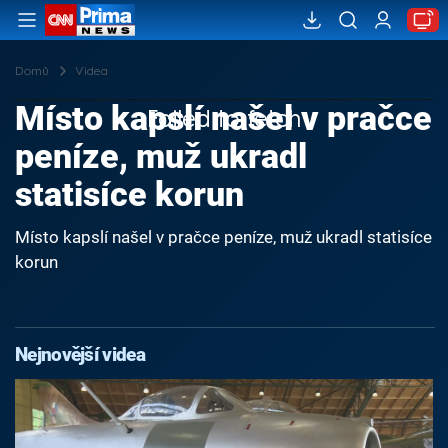
Domů
Videa
Místo kapslí našel v pračce
Failed to fetch
peníze, muž ukradl
statisíce korun
Místo kapslí našel v pračce peníze, muž ukradl statisíce
korun
Nejnovější videa