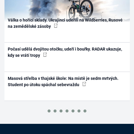
Válka o hořící sklady. Ukrajinci udeřili na Wildberries, Rusové
na zemědělské zásoby
Počasí udělá dvojitou otočku, udeří i bouřky. RADAR ukazuje,
kdy se vrátí tropy
Masová střelba v thajské škole: Na místě je sedm mrtvých.
Student po útoku spáchal sebevraždu