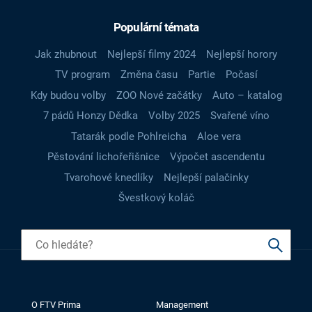
Populární témata
Jak zhubnout
Nejlepší filmy 2024
Nejlepší horory
TV program
Změna času
Partie
Počasí
Kdy budou volby
ZOO Nové začátky
Auto – katalog
7 pádů Honzy Dědka
Volby 2025
Svařené víno
Tatarák podle Pohlreicha
Aloe vera
Pěstování lichořeřišnice
Výpočet ascendentu
Tvarohové knedlíky
Nejlepší palačinky
Švestkový koláč
O FTV Prima
Management