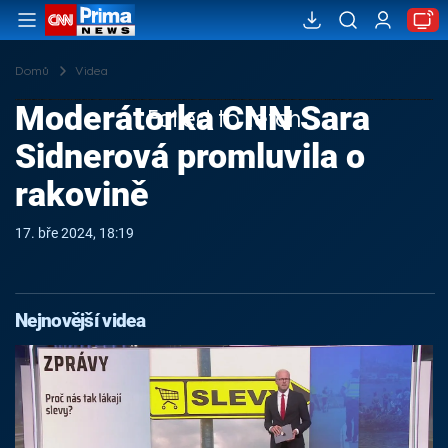
Domů
Videa
Moderátorka CNN Sara
Failed to fetch
Sidnerová promluvila o
rakovině
17. bře 2024, 18:19
Nejnovější videa