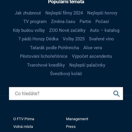
Populární témata
Jak zhubnout
Nejlepší filmy 2024
Nejlepší horory
TV program
Změna času
Partie
Počasí
Kdy budou volby
ZOO Nové začátky
Auto – katalog
7 pádů Honzy Dědka
Volby 2025
Svařené víno
Tatarák podle Pohlreicha
Aloe vera
Pěstování lichořeřišnice
Výpočet ascendentu
Tvarohové knedlíky
Nejlepší palačinky
Švestkový koláč
O FTV Prima
Management
Volná místa
Press