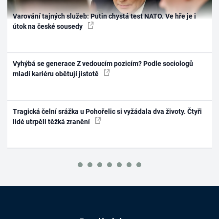
Varování tajných služeb: Putin chystá test NATO. Ve hře je i
útok na české sousedy
Vyhýbá se generace Z vedoucím pozicím? Podle sociologů
mladí kariéru obětují jistotě
Tragická čelní srážka u Pohořelic si vyžádala dva životy. Čtyři
lidé utrpěli těžká zranění