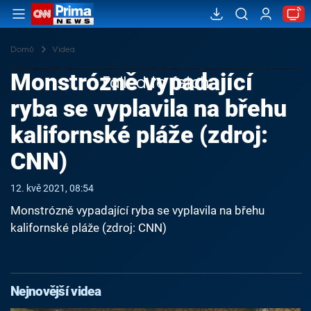
Domů
Videa
Monstrózně vypadající
Failed to fetch
ryba se vyplavila na břehu
kalifornské pláže (zdroj:
CNN)
12. kvě 2021, 08:54
Monstrózně vypadající ryba se vyplavila na břehu
kalifornské pláže (zdroj: CNN)
Nejnovější videa