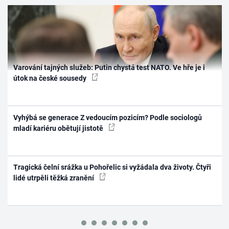
Varování tajných služeb: Putin chystá test NATO. Ve hře je i
útok na české sousedy
Vyhýbá se generace Z vedoucím pozicím? Podle sociologů
mladí kariéru obětují jistotě
Tragická čelní srážka u Pohořelic si vyžádala dva životy. Čtyři
lidé utrpěli těžká zranění