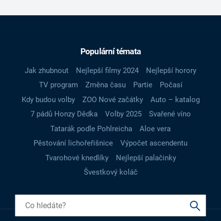
Populární témata
Jak zhubnout
Nejlepší filmy 2024
Nejlepší horory
TV program
Změna času
Partie
Počasí
Kdy budou volby
ZOO Nové začátky
Auto – katalog
7 pádů Honzy Dědka
Volby 2025
Svařené víno
Tatarák podle Pohlreicha
Aloe vera
Pěstování lichořeřišnice
Výpočet ascendentu
Tvarohové knedlíky
Nejlepší palačinky
Švestkový koláč