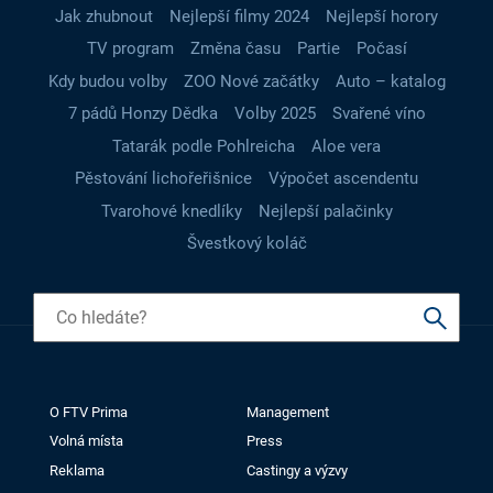
Jak zhubnout
Nejlepší filmy 2024
Nejlepší horory
TV program
Změna času
Partie
Počasí
Kdy budou volby
ZOO Nové začátky
Auto – katalog
7 pádů Honzy Dědka
Volby 2025
Svařené víno
Tatarák podle Pohlreicha
Aloe vera
Pěstování lichořeřišnice
Výpočet ascendentu
Tvarohové knedlíky
Nejlepší palačinky
Švestkový koláč
O FTV Prima
Management
Volná místa
Press
Reklama
Castingy a výzvy