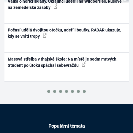
Válka o hořící sklady. Ukrajinci udeřili na Wildberries, Rusové
na zemědělské zásoby
Počasí udělá dvojitou otočku, udeří i bouřky. RADAR ukazuje,
kdy se vrátí tropy
Masová střelba v thajské škole: Na místě je sedm mrtvých.
Student po útoku spáchal sebevraždu
Populární témata