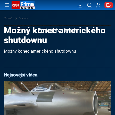
Domů
Videa
Možný konec amerického
Failed to fetch
shutdownu
Možný konec amerického shutdownu
Nejnovější videa